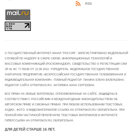
RSS
© ГОСУДАРСТВЕННЫЙ ИНТЕРНЕТ-КАНАЛ "РОССИЯ". ЗАРЕГИСТРИРОВАНО ФЕДЕРАЛЬНОЙ
СЛУЖБОЙ ПО НАДЗОРУ В СФЕРЕ СВЯЗИ, ИНФОРМАЦИОННЫХ ТЕХНОЛОГИЙ И
МАССОВЫХ КОММУНИКАЦИЙ (РОСКОМНАДЗОР). СВИДЕТЕЛЬСТВО О РЕГИСТРАЦИИ СМИ
ЭЛ № ФС 77-59166 ОТ 22.08.2014. УЧРЕДИТЕЛЬ: ФЕДЕРАЛЬНОЕ ГОСУДАРСТВЕННОЕ
УНИТАРНОЕ ПРЕДПРИЯТИЕ «ВСЕРОССИЙСКАЯ ГОСУДАРСТВЕННАЯ ТЕЛЕВИЗИОННАЯ И
РАДИОВЕЩАТЕЛЬНАЯ КОМПАНИЯ». ГЛАВНЫЙ РЕДАКТОР: ПАНИНА ЕЛЕНА ВАЛЕРЬЕВНА.
РЕДАКТОР САЙТА GTRKPSKOV.RU: АНТИПИНА АННА СЕРГЕЕВНА.
ВСЕ ПРАВА НА ЛЮБЫЕ МАТЕРИАЛЫ, ОПУБЛИКОВАННЫЕ НА САЙТЕ, ЗАЩИЩЕНЫ В
СООТВЕТСТВИИ С РОССИЙСКИМ И МЕЖДУНАРОДНЫМ ЗАКОНОДАТЕЛЬСТВОМ ОБ
АВТОРСКОМ ПРАВЕ И СМЕЖНЫХ ПРАВАХ. ПРИ ЛЮБОМ ИСПОЛЬЗОВАНИИ ТЕКСТОВЫХ,
АУДИО-, ФОТО- И ВИДЕОМАТЕРИАЛОВ ССЫЛКА НА GTRKPSKOV.RU ОБЯЗАТЕЛЬНА. ПРИ
ПОЛНОЙ ИЛИ ЧАСТИЧНОЙ ПЕРЕПЕЧАТКЕ ТЕКСТОВЫХ МАТЕРИАЛОВ В ИНТЕРНЕТЕ
ГИПЕРССЫЛКА НА GTRKPSKOV.RU ОБЯЗАТЕЛЬНА.
ДЛЯ ДЕТЕЙ СТАРШЕ 16 ЛЕТ.