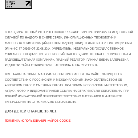
© ГОСУДАРСТВЕННЫЙ ИНТЕРНЕТ-КАНАЛ "РОССИЯ". ЗАРЕГИСТРИРОВАНО ФЕДЕРАЛЬНОЙ
СЛУЖБОЙ ПО НАДЗОРУ В СФЕРЕ СВЯЗИ, ИНФОРМАЦИОННЫХ ТЕХНОЛОГИЙ И
МАССОВЫХ КОММУНИКАЦИЙ (РОСКОМНАДЗОР). СВИДЕТЕЛЬСТВО О РЕГИСТРАЦИИ СМИ
ЭЛ № ФС 77-59166 ОТ 22.08.2014. УЧРЕДИТЕЛЬ: ФЕДЕРАЛЬНОЕ ГОСУДАРСТВЕННОЕ
УНИТАРНОЕ ПРЕДПРИЯТИЕ «ВСЕРОССИЙСКАЯ ГОСУДАРСТВЕННАЯ ТЕЛЕВИЗИОННАЯ И
РАДИОВЕЩАТЕЛЬНАЯ КОМПАНИЯ». ГЛАВНЫЙ РЕДАКТОР: ПАНИНА ЕЛЕНА ВАЛЕРЬЕВНА.
РЕДАКТОР САЙТА GTRKPSKOV.RU: АНТИПИНА АННА СЕРГЕЕВНА.
ВСЕ ПРАВА НА ЛЮБЫЕ МАТЕРИАЛЫ, ОПУБЛИКОВАННЫЕ НА САЙТЕ, ЗАЩИЩЕНЫ В
СООТВЕТСТВИИ С РОССИЙСКИМ И МЕЖДУНАРОДНЫМ ЗАКОНОДАТЕЛЬСТВОМ ОБ
АВТОРСКОМ ПРАВЕ И СМЕЖНЫХ ПРАВАХ. ПРИ ЛЮБОМ ИСПОЛЬЗОВАНИИ ТЕКСТОВЫХ,
АУДИО-, ФОТО- И ВИДЕОМАТЕРИАЛОВ ССЫЛКА НА GTRKPSKOV.RU ОБЯЗАТЕЛЬНА. ПРИ
ПОЛНОЙ ИЛИ ЧАСТИЧНОЙ ПЕРЕПЕЧАТКЕ ТЕКСТОВЫХ МАТЕРИАЛОВ В ИНТЕРНЕТЕ
ГИПЕРССЫЛКА НА GTRKPSKOV.RU ОБЯЗАТЕЛЬНА.
ДЛЯ ДЕТЕЙ СТАРШЕ 16 ЛЕТ.
ПОЛИТИКА ИСПОЛЬЗОВАНИЯ ФАЙЛОВ COOKIE