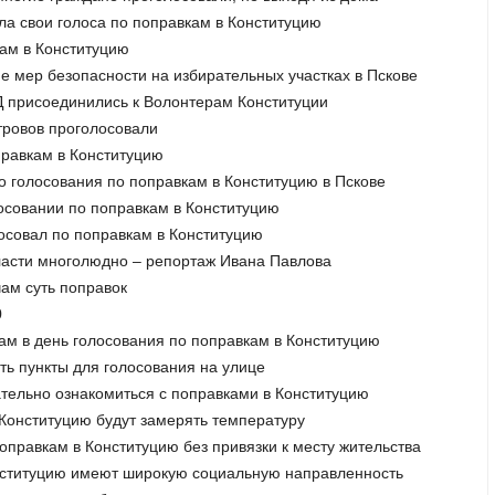
ла свои голоса по поправкам в Конституцию
кам в Конституцию
е мер безопасности на избирательных участках в Пскове
 присоединились к Волонтерам Конституции
стровов проголосовали
правкам в Конституцию
о голосования по поправкам в Конституцию в Пскове
лосовании по поправкам в Конституцию
лосовал по поправкам в Конституцию
бласти многолюдно – репортаж Ивана Павлова
ам суть поправок
0
ам в день голосования по поправкам в Конституцию
ть пункты для голосования на улице
ательно ознакомиться с поправками в Конституцию
 Конституцию будут замерять температуру
поправкам в Конституцию без привязки к месту жительства
онституцию имеют широкую социальную направленность