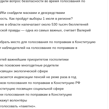
удили вопрос безопасности во время голосования по
 ТИКи снабдили масками и дезсредствами
ность. Как пройдут выборы 1 июля в регионе?
цию в области напечатают около 530 тысяч бюллетеней
еской правды — одна из самых важных, считает Валерий
ыбрать место для голосования по поправкам в Конституцию
т наблюдателей на голосование по поправкам в
 детей важнейшим приоритетом госполитики
цию псковские многодетные родители
посвящен экологической сфере
касается индексации пенсий не реже раза в год
оков голосования по поправкам в Конституцию РФ
онституцию посвящен социальной сфере
нии голосования по поправкам в Конституцию
скажут волонтёры
 голосовать «пакетно».