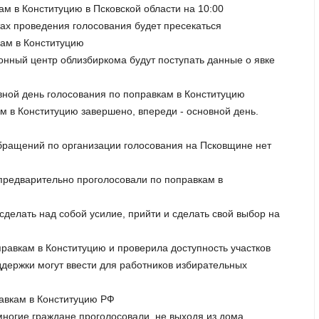
ам в Конституцию в Псковской области на 10:00
тах проведения голосования будет пресекаться
кам в Конституцию
онный центр облизбиркома будут поступать данные о явке
овной день голосования по поправкам в Конституцию
м в Конституцию завершено, впереди - основной день.
обращений по организации голосования на Псковщине нет
й предварительно проголосовали по поправкам в
сделать над собой усилие, прийти и сделать свой выбор на
равкам в Конституцию и проверила доступность участков
держки могут ввести для работников избирательных
равкам в Конституцию РФ
 многие граждане проголосовали, не выходя из дома