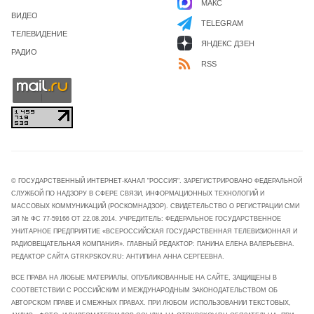
МАКС
ВИДЕО
TELEGRAM
ТЕЛЕВИДЕНИЕ
ЯНДЕКС ДЗЕН
РАДИО
RSS
© ГОСУДАРСТВЕННЫЙ ИНТЕРНЕТ-КАНАЛ "РОССИЯ". ЗАРЕГИСТРИРОВАНО ФЕДЕРАЛЬНОЙ
СЛУЖБОЙ ПО НАДЗОРУ В СФЕРЕ СВЯЗИ, ИНФОРМАЦИОННЫХ ТЕХНОЛОГИЙ И
МАССОВЫХ КОММУНИКАЦИЙ (РОСКОМНАДЗОР). СВИДЕТЕЛЬСТВО О РЕГИСТРАЦИИ СМИ
ЭЛ № ФС 77-59166 ОТ 22.08.2014. УЧРЕДИТЕЛЬ: ФЕДЕРАЛЬНОЕ ГОСУДАРСТВЕННОЕ
УНИТАРНОЕ ПРЕДПРИЯТИЕ «ВСЕРОССИЙСКАЯ ГОСУДАРСТВЕННАЯ ТЕЛЕВИЗИОННАЯ И
РАДИОВЕЩАТЕЛЬНАЯ КОМПАНИЯ». ГЛАВНЫЙ РЕДАКТОР: ПАНИНА ЕЛЕНА ВАЛЕРЬЕВНА.
РЕДАКТОР САЙТА GTRKPSKOV.RU: АНТИПИНА АННА СЕРГЕЕВНА.
ВСЕ ПРАВА НА ЛЮБЫЕ МАТЕРИАЛЫ, ОПУБЛИКОВАННЫЕ НА САЙТЕ, ЗАЩИЩЕНЫ В
СООТВЕТСТВИИ С РОССИЙСКИМ И МЕЖДУНАРОДНЫМ ЗАКОНОДАТЕЛЬСТВОМ ОБ
АВТОРСКОМ ПРАВЕ И СМЕЖНЫХ ПРАВАХ. ПРИ ЛЮБОМ ИСПОЛЬЗОВАНИИ ТЕКСТОВЫХ,