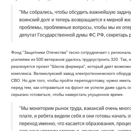
"Мы собрались, чтобы обсудить важнейшую задачу 
воинский долг и теперь возвращается к мирной жиз
проблемы, проблемные вопросы, чтобы мы их опер
депутат Государственной думы ФС РФ, секретарь р
Фонд "Защитники Отечества" тесно сотрудничает с регионал
усилиями из 500 ветеранов удалось трудоустроить 320. Так,
реализуется проект "Школа фермера", который дает возмож
комплекса. Великолукский завод электротехнического оборудо
СВО. Но для того, чтобы пройти переподготовку, нужно имет
перед тем, как отправиться на фронт не успели даже сдать 
серьезно готовиться, чтобы наверстать упущенное время.
"Мы мониторим рынок труда, вакансий очень много
плате, и ребята видели себя и они готовы начать э
переход именно, что касается образования, процес