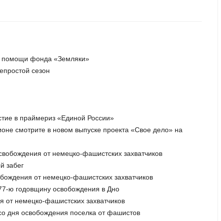
ой помощи фонда «Земляки»
непростой сезон
астие в праймериз «Единой России»
гионе смотрите в новом выпуске проекта «Свое дело» на
освобождения от немецко-фашистских захватчиков
й забег
обождения от немецко-фашистских захватчиков
 77-ю годовщину освобождения в Дно
ия от немецко-фашистских захватчиков
 со дня освобождения поселка от фашистов