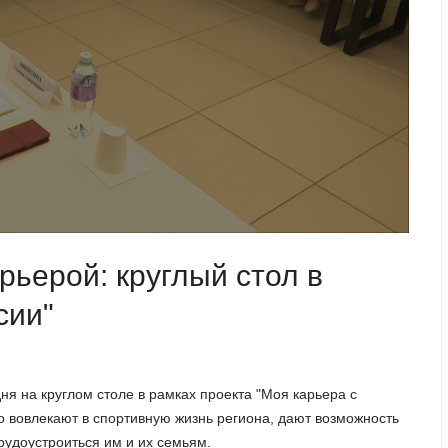
рьерой: круглый стол в
сии"
я на круглом столе в рамках проекта "Моя карьера с
о вовлекают в спортивную жизнь региона, дают возможность
рудоустроиться им и их семьям.