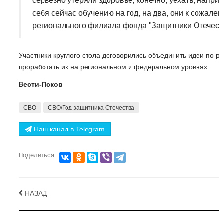
серьезно утеряли здоровье, конечно, уехать, напр
себя сейчас обучению на год, на два, они к сожал
регионального филиала фонда "Защитники Отечест
Участники круглого стола договорились объединить идеи п
проработать их на региональном и федеральном уровнях.
Вести-Псков
СВО
СВО/Год защитника Отечества
Наш канал в Telegram
Поделиться
НАЗАД