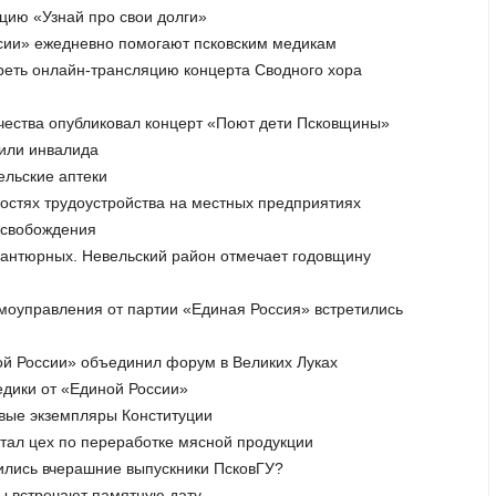
кцию «Узнай про свои долги»
ссии» ежедневно помогают псковским медикам
отреть онлайн-трансляцию концерта Сводного хора
рчества опубликовал концерт «Поют дети Псковщины»
оили инвалида
ельские аптеки
ностях трудоустройства на местных предприятиях
 освобождения
вантюрных. Невельский район отмечает годовщину
амоуправления от партии «Единая Россия» встретились
ной России» объединил форум в Великих Луках
едики от «Единой России»
овые экземпляры Конституции
ботал цех по переработке мясной продукции
роились вчерашние выпускники ПсковГУ?
ры встречают памятную дату