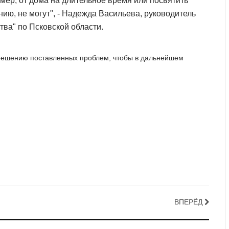
имер, от дома на длительное время или посвятить
ению, не могут", - Надежда Васильева, руководитель
ва" по Псковской области.
о решению поставленных проблем, чтобы в дальнейшем
ВПЕРЁД