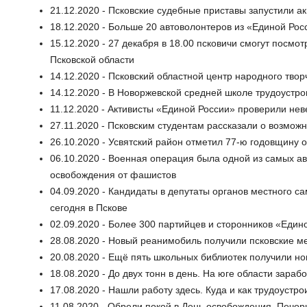
21.12.2020 - Псковские судебные приставы запустили а
18.12.2020 - Больше 20 автоволонтеров из «Единой Ро
15.12.2020 - 27 декабря в 18.00 псковичи смогут посм
Псковской области
14.12.2020 - Псковский областной центр народного тво
14.12.2020 - В Новоржевской средней школе трудоустр
11.12.2020 - Активисты «Единой России» проверили нев
27.11.2020 - Псковским студентам рассказали о возмож
26.10.2020 - Усвятский район отметил 77-ю годовщину
06.10.2020 - Военная операция была одной из самых а
освобождения от фашистов
04.09.2020 - Кандидаты в депутаты органов местного с
сегодня в Пскове
02.09.2020 - Более 300 партийцев и сторонников «Еди
28.08.2020 - Новый реанимобиль получили псковские м
20.08.2020 - Ещё пять школьных библиотек получили н
18.08.2020 - До двух тонн в день. На юге области зара
17.08.2020 - Нашли работу здесь. Куда и как трудоуст
11.08.2020 - Обрели покой в День освобождения. Печо