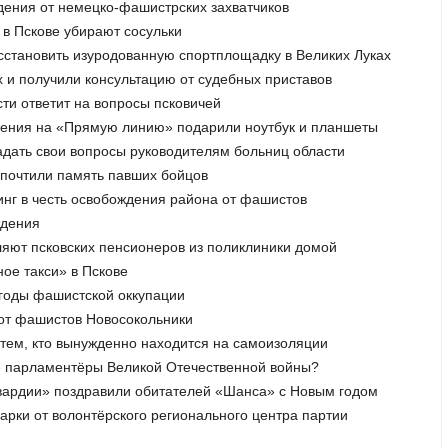
дения от немецко-фашистрских захватчиков
 в Пскове убирают сосульки
осстановить изуродованную спортплощадку в Великих Луках
ах и получили консультацию от судебных приставов
сти ответит на вопросы псковичей
ащения на «Прямую линию» подарили ноутбук и планшеты
адать свои вопросы руководителям больниц области
 почтили память павших бойцов
инг в честь освобождения района от фашистов
ждения
ляют псковских пенсионеров из поликлиники домой
ное такси» в Пскове
 годы фашистской оккупации
и от фашистов Новосокольники
тем, кто вынужденно находится на самоизоляции
ые парламентёры Великой Отечественной войны?
гвардии» поздравили обитателей «Шанса» с Новым годом
дарки от волонтёрского регионального центра партии