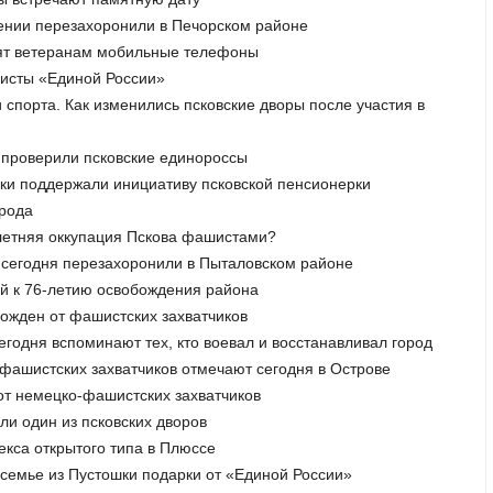
дении перезахоронили в Печорском районе
рят ветеранам мобильные телефоны
висты «Единой России»
и спорта. Как изменились псковские дворы после участия в
» проверили псковские единороссы
ики поддержали инициативу псковской пенсионерки
орода
хлетняя оккупация Пскова фашистами?
в сегодня перезахоронили в Пыталовском районе
ей к 76-летию освобождения района
божден от фашистских захватчиков
егодня вспоминают тех, кто воевал и восстанавливал город
-фашистских захватчиков отмечают сегодня в Острове
от немецко-фашистских захватчиков
ли один из псковских дворов
екса открытого типа в Плюссе
 семье из Пустошки подарки от «Единой России»