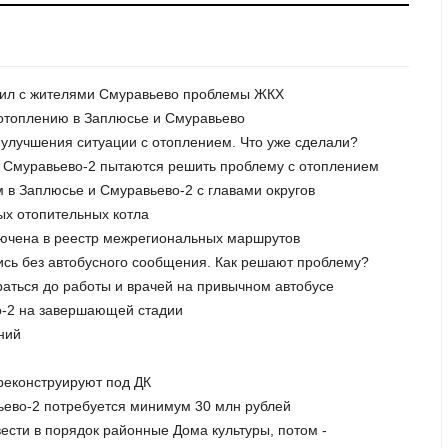
судил с жителями Смуравьево проблемы ЖКХ
 отоплению в Заплюсье и Смуравьево
улучшения ситуации с отоплением. Что уже сделали?
ке Смуравьево-2 пытаются решить проблему с отоплением
м в Заплюсье и Смуравьево-2 с главами округов
вых отопительных котла
лючена в реестр межрегиональных маршрутов
лись без автобусного сообщения. Как решают проблему?
раться до работы и врачей на привычном автобусе
во-2 на завершающей стадии
ний
реконструируют под ДК
вьево-2 потребуется минимум 30 млн рублей
вести в порядок районные Дома культуры, потом -