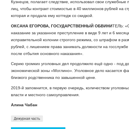
Кузнецов, полагает следствие, использовал свои служебные
лиц, чтобы контракт стоимостью в 40 миллионов рублей на с
которая и продала ему коттедж со скидкой.
ОКСАНА ЕГОРОВА, ГОСУДАРСТВЕННЫЙ ОБВИНИ
ТЕЛЬ: «
наказание за указанное преступление в виде 9 лет и 6 меся
исправительной колонии строгого режима, со штрафом в разм
рублей, с лишением права занимать должности на госслужбе 
после отбытия основного наказания».
Серию громких уголовных дел продолжило ещё одно - под 
экономической зоны «Моглино». Уголовное дело касается ф
близкого родственника по завышенной цене.
2019-й запомнится, в первую очередь, количеством уголовны
власти и местного самоуправления.
Алина Чабан
Дежурная часть