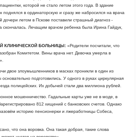
ациентки, которой не стало летом этого года. В здание
 поднялся в ординаторскую и сразу же набросился на врача
ней дочери летом в Пскове поставили страшный диагноз -
ка скончалась. Лечащим врачом ребенка была Ирина Гайдук,
ОЙ КЛИНИЧЕСКОЙ БОЛЬНИЦЫ:
«Родители посчитали, что
 разобран Комитетом. Вины врача нет. Девочка умерла в
».
очи двое злоумышленников в масках проникли в один из
ы основательно подготовились. У одного в руках циркулярная
риезда полицейских. Их добычей стали два миллиона рублей.
ионное мошенничество. Гадальные карты уже не в моде, в
 Зарегистрировано 812 хищений с банковских счетов. Однако
назовём историю пенсионерки и лжеработницы Собеса,
сано, что она воровка. Она такая добрая, такие слова
 может, учатся на воровство».