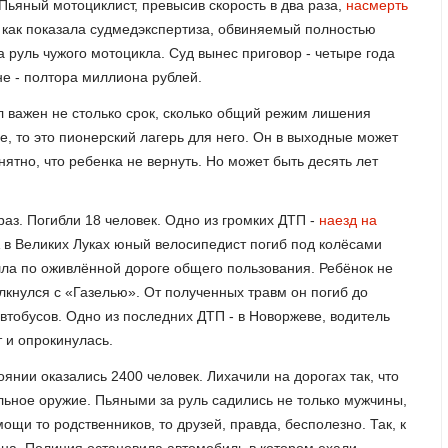
Пьяный мотоциклист, превысив скорость в два раза,
насмерть
 как показала судмедэкспертиза, обвиняемый полностью
а руль чужого мотоцикла. Суд вынес приговор - четыре года
е - полтора миллиона рублей.
 важен не столько срок, сколько общий режим лишения
е, то это пионерский лагерь для него. Он в выходные может
ятно, что ребенка не вернуть. Но может быть десять лет
аз. Погибли 18 человек. Одно из громких ДТП -
наезд на
А в Великих Луках юный велосипедист погиб под колёсами
ла по оживлённой дороге общего пользования. Ребёнок не
лкнулся с «Газелью». От полученных травм он погиб до
втобусов. Одно из последних ДТП - в Новоржеве, водитель
 и опрокинулась.
оянии оказались 2400 человек. Лихачили на дорогах так, что
льное оружие. Пьяными за руль садились не только мужчины,
ощи то родственников, то друзей, правда, бесполезно. Так, к
йона. Полиция остановила автомобиль,в котором ехали