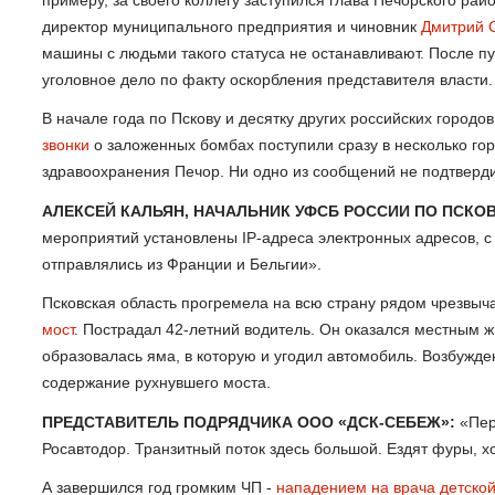
директор муниципального предприятия и чиновник
Дмитрий 
машины с людьми такого статуса не останавливают. После пу
уголовное дело по факту оскорбления представителя власти.
В начале года по Пскову и десятку других российских город
звонки
о заложенных бомбах поступили сразу в несколько гор
здравоохранения Печор. Ни одно из сообщений не подтверди
АЛЕКСЕЙ КАЛЬЯН, НАЧАЛЬНИК УФСБ РОССИИ ПО ПСКО
мероприятий установлены IP-адреса электронных адресов, 
отправлялись из Франции и Бельгии».
Псковская область прогремела на всю страну рядом чрезвы
мост
. Пострадал 42-летний водитель. Он оказался местным 
образовалась яма, в которую и угодил автомобиль. Возбужде
содержание рухнувшего моста.
ПРЕДСТАВИТЕЛЬ ПОДРЯДЧИКА ООО «ДСК-СЕБЕЖ»:
«Пер
Росавтодор. Транзитный поток здесь большой. Ездят фуры, хо
А завершился год громким ЧП -
нападением на врача детско