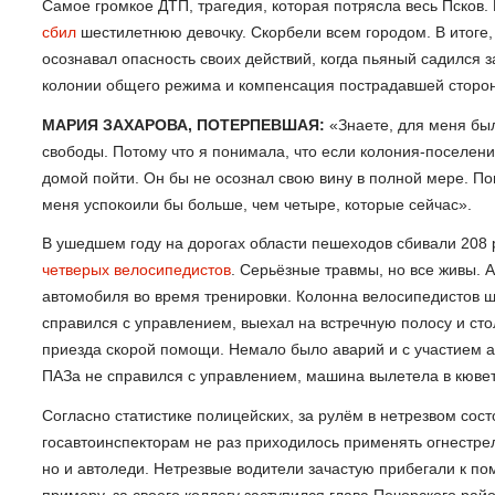
Самое громкое ДТП, трагедия, которая потрясла весь Псков. 
сбил
шестилетнюю девочку. Скорбели всем городом. В итоге,
осознавал опасность своих действий, когда пьяный садился з
колонии общего режима и компенсация пострадавшей сторон
МАРИЯ ЗАХАРОВА, ПОТЕРПЕВШАЯ:
«Знаете, для меня был
свободы. Потому что я понимала, что если колония-поселени
домой пойти. Он бы не осознал свою вину в полной мере. Пон
меня успокоили бы больше, чем четыре, которые сейчас».
В ушедшем году на дорогах области пешеходов сбивали 208 р
четверых велосипедистов
. Серьёзные травмы, но все живы. 
автомобиля во время тренировки. Колонна велосипедистов ш
справился с управлением, выехал на встречную полосу и сто
приезда скорой помощи. Немало было аварий и с участием а
ПАЗа не справился с управлением, машина вылетела в кювет
Согласно статистике полицейских, за рулём в нетрезвом сост
госавтоинспекторам не раз приходилось применять огнестре
но и автоледи. Нетрезвые водители зачастую прибегали к пом
примеру, за своего коллегу заступился глава Печорского ра