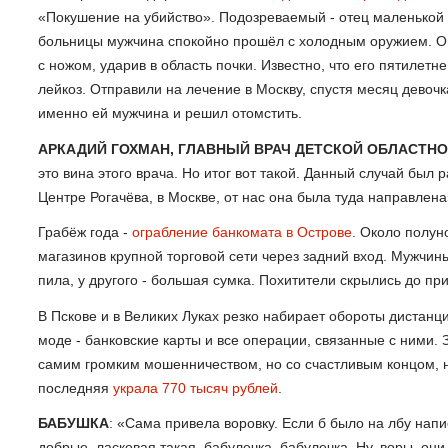
«Покушение на убийство». Подозреваемый - отец маленькой п
больницы мужчина спокойно прошёл с холодным оружием. Он
с ножом, ударив в область почки. Известно, что его пятилет
лейкоз. Отправили на лечение в Москву, спустя месяц девоч
именно ей мужчина и решил отомстить.
АРКАДИЙ ГОХМАН, ГЛАВНЫЙ ВРАЧ ДЕТСКОЙ ОБЛАСТН
это вина этого врача. Но итог вот такой. Данный случай был
Центре Рогачёва, в Москве, от нас она была туда направлена
Грабёж года -
ограбление банкомата в Острове
. Около полун
магазинов крупной торговой сети через задний вход. Мужчин
пила, у другого - большая сумка. Похитители скрылись до п
В Пскове и в Великих Луках резко набирает обороты дистанц
моде - банковские карты и все операции, связанные с ними.
самим громким мошенничеством, но со счастливым концом, 
последняя
украла 770 тысяч рублей
.
БАБУШКА
: «Сама привела воровку. Если б было на лбу напи
добрые, ласковая такая, бабулечка, бабулечка. Ну, воры, они,