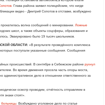
Сопотов
. Глава района заявил полицейским, что нигде
бликации видео - Дмитрий Сопотов в отставке, возбуждено
ов прокатилась волна сообщений о минировании.
Ложные
одских школ, а также объекты соцсферы, образования и
лось. Эвакуировано было 19 тысяч школьников.
ВСКОЙ ОБЛАСТИ:
«В результате проведённого комплекса
с которых поступали указанные сообщения. Сообщения
чайных происшествий. В сентябре в Себежском районе
рухнул
жителем. Во время движения просела часть опоры моста,
но административное дело в отношении ответственного за
иодически осмотр проводим, отчётность отправляем в
тя знаки стоят».
й больницы
. Возбуждено уголовное дело по статье