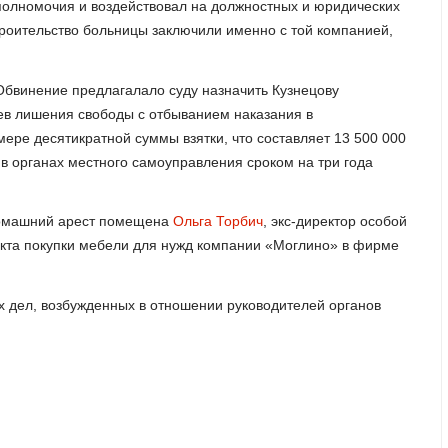
 полномочия и воздействовал на должностных и юридических
троительство больницы заключили именно с той компанией,
Обвинение предлагалало суду назначить Кузнецову
цев лишения свободы с отбыванием наказания в
ере десятикратной суммы взятки, что составляет 13 500 000
в органах местного самоуправления сроком на три года
домашний арест помещена
Ольга Торбич
, экс-директор особой
акта покупки мебели для нужд компании «Моглино» в фирме
х дел, возбужденных в отношении руководителей органов