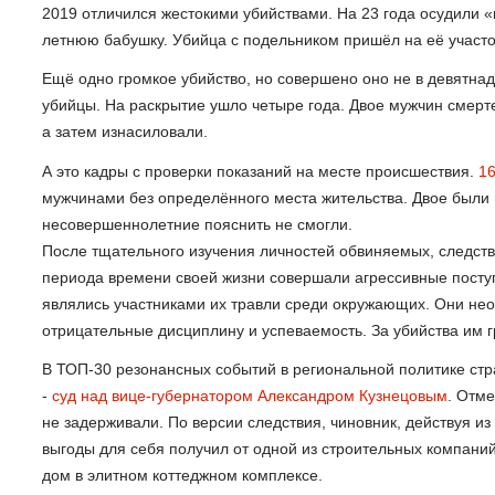
2019 отличился жестокими убийствами. На 23 года осудили «
летнюю бабушку. Убийца с подельником пришёл на её участо
Ещё одно громкое убийство, но совершено оно не в девятна
убийцы. На раскрытие ушло четыре года. Двое мужчин смерт
а затем изнасиловали.
А это кадры с проверки показаний на месте происшествия.
16
мужчинами без определённого места жительства. Двое были 
несовершеннолетние пояснить не смогли.
После тщательного изучения личностей обвиняемых, следств
периода времени своей жизни совершали агрессивные поступк
являлись участниками их травли среди окружающих. Они не
отрицательные дисциплину и успеваемость. За убийства им г
В ТОП-30 резонансных событий в региональной политике стр
-
суд над вице-губернатором Александром Кузнецовым
. Отме
не задерживали. По версии следствия, чиновник, действуя 
выгоды для себя получил от одной из строительных компаний 
дом в элитном коттеджном комплексе.