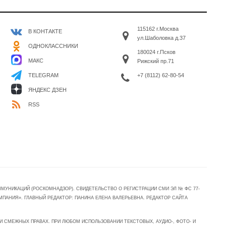
115162 г.Москва
В КОНТАКТЕ
ул.Шаболовка д.37
ОДНОКЛАССНИКИ
180024 г.Псков
МАКС
Рижский пр.71
+7 (8112) 62-80-54
TELEGRAM
ЯНДЕКС ДЗЕН
RSS
УНИКАЦИЙ (РОСКОМНАДЗОР). СВИДЕТЕЛЬСТВО О РЕГИСТРАЦИИ СМИ ЭЛ № ФС 77-
МПАНИЯ». ГЛАВНЫЙ РЕДАКТОР: ПАНИНА ЕЛЕНА ВАЛЕРЬЕВНА. РЕДАКТОР САЙТА
 СМЕЖНЫХ ПРАВАХ. ПРИ ЛЮБОМ ИСПОЛЬЗОВАНИИ ТЕКСТОВЫХ, АУДИО-, ФОТО- И