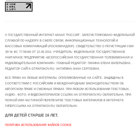
© ГОСУДАРСТВЕННЫЙ ИНТЕРНЕТ-КАНАЛ "РОССИЯ". ЗАРЕГИСТРИРОВАНО ФЕДЕРАЛЬНОЙ
СЛУЖБОЙ ПО НАДЗОРУ В СФЕРЕ СВЯЗИ, ИНФОРМАЦИОННЫХ ТЕХНОЛОГИЙ И
МАССОВЫХ КОММУНИКАЦИЙ (РОСКОМНАДЗОР). СВИДЕТЕЛЬСТВО О РЕГИСТРАЦИИ СМИ
ЭЛ № ФС 77-59166 ОТ 22.08.2014. УЧРЕДИТЕЛЬ: ФЕДЕРАЛЬНОЕ ГОСУДАРСТВЕННОЕ
УНИТАРНОЕ ПРЕДПРИЯТИЕ «ВСЕРОССИЙСКАЯ ГОСУДАРСТВЕННАЯ ТЕЛЕВИЗИОННАЯ И
РАДИОВЕЩАТЕЛЬНАЯ КОМПАНИЯ». ГЛАВНЫЙ РЕДАКТОР: ПАНИНА ЕЛЕНА ВАЛЕРЬЕВНА.
РЕДАКТОР САЙТА GTRKPSKOV.RU: АНТИПИНА АННА СЕРГЕЕВНА.
ВСЕ ПРАВА НА ЛЮБЫЕ МАТЕРИАЛЫ, ОПУБЛИКОВАННЫЕ НА САЙТЕ, ЗАЩИЩЕНЫ В
СООТВЕТСТВИИ С РОССИЙСКИМ И МЕЖДУНАРОДНЫМ ЗАКОНОДАТЕЛЬСТВОМ ОБ
АВТОРСКОМ ПРАВЕ И СМЕЖНЫХ ПРАВАХ. ПРИ ЛЮБОМ ИСПОЛЬЗОВАНИИ ТЕКСТОВЫХ,
АУДИО-, ФОТО- И ВИДЕОМАТЕРИАЛОВ ССЫЛКА НА GTRKPSKOV.RU ОБЯЗАТЕЛЬНА. ПРИ
ПОЛНОЙ ИЛИ ЧАСТИЧНОЙ ПЕРЕПЕЧАТКЕ ТЕКСТОВЫХ МАТЕРИАЛОВ В ИНТЕРНЕТЕ
ГИПЕРССЫЛКА НА GTRKPSKOV.RU ОБЯЗАТЕЛЬНА.
ДЛЯ ДЕТЕЙ СТАРШЕ 16 ЛЕТ.
ПОЛИТИКА ИСПОЛЬЗОВАНИЯ ФАЙЛОВ COOKIE