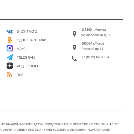
115162 г.Москва
В КОНТАКТЕ
ул.Шаболовка д.37
ОДНОКЛАССНИКИ
180024 г.Псков
МАКС
Рижский пр.71
+7 (8112) 62-80-54
TELEGRAM
ЯНДЕКС ДЗЕН
RSS
УНИКАЦИЙ (РОСКОМНАДЗОР). СВИДЕТЕЛЬСТВО О РЕГИСТРАЦИИ СМИ ЭЛ № ФС 77-
МПАНИЯ». ГЛАВНЫЙ РЕДАКТОР: ПАНИНА ЕЛЕНА ВАЛЕРЬЕВНА. РЕДАКТОР САЙТА