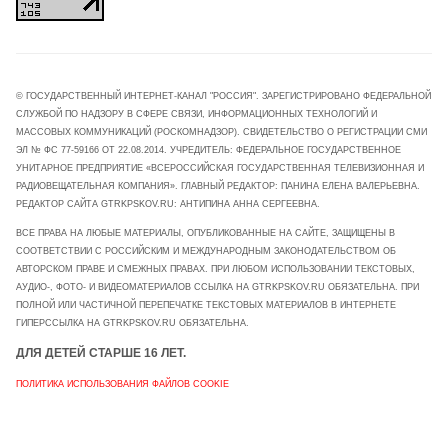
© ГОСУДАРСТВЕННЫЙ ИНТЕРНЕТ-КАНАЛ "РОССИЯ". ЗАРЕГИСТРИРОВАНО ФЕДЕРАЛЬНОЙ
СЛУЖБОЙ ПО НАДЗОРУ В СФЕРЕ СВЯЗИ, ИНФОРМАЦИОННЫХ ТЕХНОЛОГИЙ И
МАССОВЫХ КОММУНИКАЦИЙ (РОСКОМНАДЗОР). СВИДЕТЕЛЬСТВО О РЕГИСТРАЦИИ СМИ
ЭЛ № ФС 77-59166 ОТ 22.08.2014. УЧРЕДИТЕЛЬ: ФЕДЕРАЛЬНОЕ ГОСУДАРСТВЕННОЕ
УНИТАРНОЕ ПРЕДПРИЯТИЕ «ВСЕРОССИЙСКАЯ ГОСУДАРСТВЕННАЯ ТЕЛЕВИЗИОННАЯ И
РАДИОВЕЩАТЕЛЬНАЯ КОМПАНИЯ». ГЛАВНЫЙ РЕДАКТОР: ПАНИНА ЕЛЕНА ВАЛЕРЬЕВНА.
РЕДАКТОР САЙТА GTRKPSKOV.RU: АНТИПИНА АННА СЕРГЕЕВНА.
ВСЕ ПРАВА НА ЛЮБЫЕ МАТЕРИАЛЫ, ОПУБЛИКОВАННЫЕ НА САЙТЕ, ЗАЩИЩЕНЫ В
СООТВЕТСТВИИ С РОССИЙСКИМ И МЕЖДУНАРОДНЫМ ЗАКОНОДАТЕЛЬСТВОМ ОБ
АВТОРСКОМ ПРАВЕ И СМЕЖНЫХ ПРАВАХ. ПРИ ЛЮБОМ ИСПОЛЬЗОВАНИИ ТЕКСТОВЫХ,
АУДИО-, ФОТО- И ВИДЕОМАТЕРИАЛОВ ССЫЛКА НА GTRKPSKOV.RU ОБЯЗАТЕЛЬНА. ПРИ
ПОЛНОЙ ИЛИ ЧАСТИЧНОЙ ПЕРЕПЕЧАТКЕ ТЕКСТОВЫХ МАТЕРИАЛОВ В ИНТЕРНЕТЕ
ГИПЕРССЫЛКА НА GTRKPSKOV.RU ОБЯЗАТЕЛЬНА.
ДЛЯ ДЕТЕЙ СТАРШЕ 16 ЛЕТ.
ПОЛИТИКА ИСПОЛЬЗОВАНИЯ ФАЙЛОВ COOKIE