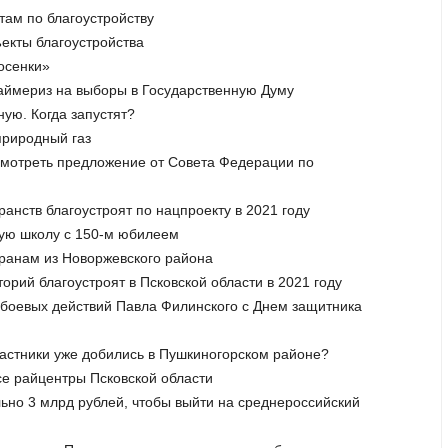
отам по благоустройству
ъекты благоустройства
осенки»
раймериз на выборы в Государственную Думу
ную. Когда запустят?
природный газ
смотреть предложение от Совета Федерации по
ранств благоустроят по нацпроекту в 2021 году
кую школу с 150-м юбилеем
еранам из Новоржевского района
орий благоустроят в Псковской области в 2021 году
а боевых действий Павла Филинского с Днем защитника
участники уже добились в Пушкиногорском районе?
се райцентры Псковской области
льно 3 млрд рублей, чтобы выйти на среднероссийский