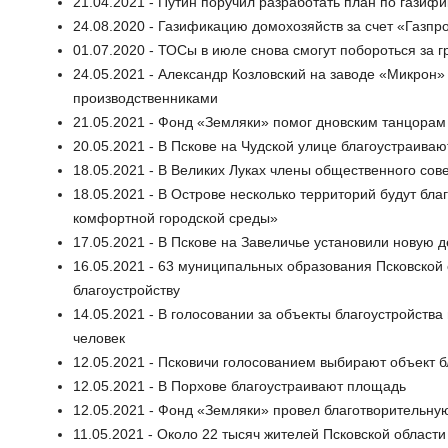
21.04.2021 - Путин поручил разработать план по газиф
24.08.2020 - Газификацию домохозяйств за счет «Газп
01.07.2020 - ТОСы в июле снова смогут побороться за г
24.05.2021 - Александр Козловский на заводе «Микрон»
производственниками
21.05.2021 - Фонд «Земляки» помог дновским танцорам 
20.05.2021 - В Пскове на Чудской улице благоустраиваю
18.05.2021 - В Великих Луках члены общественного со
18.05.2021 - В Острове несколько территорий будут б
комфортной городской среды»
17.05.2021 - В Пскове на Завеличье установили новую 
16.05.2021 - 63 муниципальных образования Псковской 
благоустройству
14.05.2021 - В голосовании за объекты благоустройства
человек
12.05.2021 - Псковичи голосованием выбирают объект б
12.05.2021 - В Порхове благоустраивают площадь
12.05.2021 - Фонд «Земляки» провел благотворительну
11.05.2021 - Около 22 тысяч жителей Псковской области