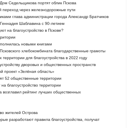
 Дом Седельщикова портят облик Пскова
й переход через железнодорожные пути
никами глава администрации города Александр Братчиков
а Геннадия Шаблавина с 90-летием
уют на благоустройство в Пскове?
рритории
пополнилась новыми книгами
м Псковского хлебокомбината благодарственные грамоты
 территории для благоустройства в 2022 году
гоустройству дворовых и общественных пространств
й проект «Зелёная область»
роят 52 общественные территории
у на благоустройство территории
а возглавил рейтинг лучших общественных
тво жителей Острова
торые разработают правила благоустройства, получат