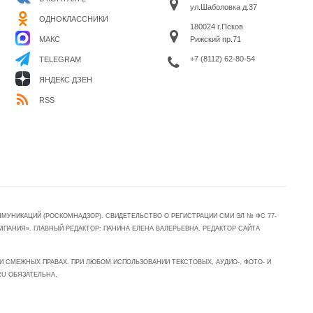
ул.Шаболовка д.37
ОДНОКЛАССНИКИ
180024 г.Псков
МАКС
Рижский пр.71
+7 (8112) 62-80-54
TELEGRAM
ЯНДЕКС ДЗЕН
RSS
УНИКАЦИЙ (РОСКОМНАДЗОР). СВИДЕТЕЛЬСТВО О РЕГИСТРАЦИИ СМИ ЭЛ № ФС 77-
МПАНИЯ». ГЛАВНЫЙ РЕДАКТОР: ПАНИНА ЕЛЕНА ВАЛЕРЬЕВНА. РЕДАКТОР САЙТА
 СМЕЖНЫХ ПРАВАХ. ПРИ ЛЮБОМ ИСПОЛЬЗОВАНИИ ТЕКСТОВЫХ, АУДИО-, ФОТО- И
RU ОБЯЗАТЕЛЬНА.