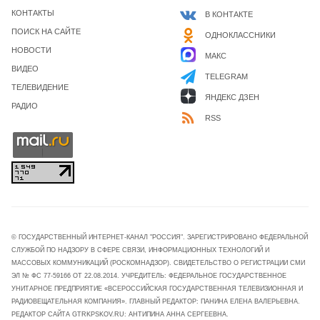
КОНТАКТЫ
В КОНТАКТЕ
ПОИСК НА САЙТЕ
ОДНОКЛАССНИКИ
НОВОСТИ
МАКС
ВИДЕО
TELEGRAM
ТЕЛЕВИДЕНИЕ
ЯНДЕКС ДЗЕН
РАДИО
RSS
© ГОСУДАРСТВЕННЫЙ ИНТЕРНЕТ-КАНАЛ "РОССИЯ". ЗАРЕГИСТРИРОВАНО ФЕДЕРАЛЬНОЙ
СЛУЖБОЙ ПО НАДЗОРУ В СФЕРЕ СВЯЗИ, ИНФОРМАЦИОННЫХ ТЕХНОЛОГИЙ И
МАССОВЫХ КОММУНИКАЦИЙ (РОСКОМНАДЗОР). СВИДЕТЕЛЬСТВО О РЕГИСТРАЦИИ СМИ
ЭЛ № ФС 77-59166 ОТ 22.08.2014. УЧРЕДИТЕЛЬ: ФЕДЕРАЛЬНОЕ ГОСУДАРСТВЕННОЕ
УНИТАРНОЕ ПРЕДПРИЯТИЕ «ВСЕРОССИЙСКАЯ ГОСУДАРСТВЕННАЯ ТЕЛЕВИЗИОННАЯ И
РАДИОВЕЩАТЕЛЬНАЯ КОМПАНИЯ». ГЛАВНЫЙ РЕДАКТОР: ПАНИНА ЕЛЕНА ВАЛЕРЬЕВНА.
РЕДАКТОР САЙТА GTRKPSKOV.RU: АНТИПИНА АННА СЕРГЕЕВНА.