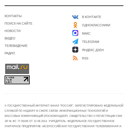
КОНТАКТЫ
В КОНТАКТЕ
ПОИСК НА САЙТЕ
ОДНОКЛАССНИКИ
НОВОСТИ
МАКС
ВИДЕО
TELEGRAM
1
ТЕЛЕВИДЕНИЕ
ЯНДЕКС ДЗЕН
РАДИО
09 ИЮЛЬ
RSS
Квадратные метры глазами эксперта. Выпуск 11.
Эфир 09.07.2026
© ГОСУДАРСТВЕННЫЙ ИНТЕРНЕТ-КАНАЛ "РОССИЯ". ЗАРЕГИСТРИРОВАНО ФЕДЕРАЛЬНОЙ
СЛУЖБОЙ ПО НАДЗОРУ В СФЕРЕ СВЯЗИ, ИНФОРМАЦИОННЫХ ТЕХНОЛОГИЙ И
МАССОВЫХ КОММУНИКАЦИЙ (РОСКОМНАДЗОР). СВИДЕТЕЛЬСТВО О РЕГИСТРАЦИИ СМИ
ЭЛ № ФС 77-59166 ОТ 22.08.2014. УЧРЕДИТЕЛЬ: ФЕДЕРАЛЬНОЕ ГОСУДАРСТВЕННОЕ
УНИТАРНОЕ ПРЕДПРИЯТИЕ «ВСЕРОССИЙСКАЯ ГОСУДАРСТВЕННАЯ ТЕЛЕВИЗИОННАЯ И