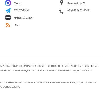
МАКС
Рижский пр.71
+7 (8112) 62-80-54
TELEGRAM
ЯНДЕКС ДЗЕН
RSS
УНИКАЦИЙ (РОСКОМНАДЗОР). СВИДЕТЕЛЬСТВО О РЕГИСТРАЦИИ СМИ ЭЛ № ФС 77-
МПАНИЯ». ГЛАВНЫЙ РЕДАКТОР: ПАНИНА ЕЛЕНА ВАЛЕРЬЕВНА. РЕДАКТОР САЙТА
 СМЕЖНЫХ ПРАВАХ. ПРИ ЛЮБОМ ИСПОЛЬЗОВАНИИ ТЕКСТОВЫХ, АУДИО-, ФОТО- И
RU ОБЯЗАТЕЛЬНА.