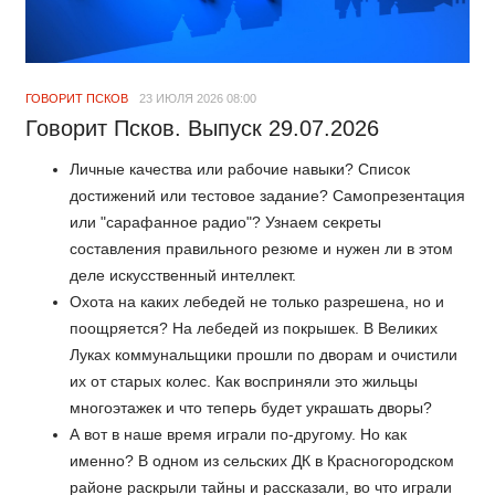
ГОВОРИТ ПСКОВ
23 ИЮЛЯ 2026 08:00
Говорит Псков. Выпуск 29.07.2026
Личные качества или рабочие навыки? Список
достижений или тестовое задание? Самопрезентация
или "сарафанное радио"? Узнаем секреты
составления правильного резюме и нужен ли в этом
деле искусственный интеллект.
Охота на каких лебедей не только разрешена, но и
поощряется? На лебедей из покрышек. В Великих
Луках коммунальщики прошли по дворам и очистили
их от старых колес. Как восприняли это жильцы
многоэтажек и что теперь будет украшать дворы?
А вот в наше время играли по-другому. Но как
именно? В одном из сельских ДК в Красногородском
районе раскрыли тайны и рассказали, во что играли