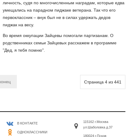
личность, судя по многочисленным наградам, которые едва
умещались на парадном пиджаке ветерана. Так что его
первоклассник – внук был не в силах удержать дедов
пиджак на весу.
Во время оккупации Зайцевы помогали партизанам. О
родственниках семьи Зайцевых расскажем в программе
"Дед, я тебя помню".
конец
Страница 4 из 441
115162 г.Москва
В КОНТАКТЕ
ул.Шаболовка д.37
ОДНОКЛАССНИКИ
180024 г.Псков