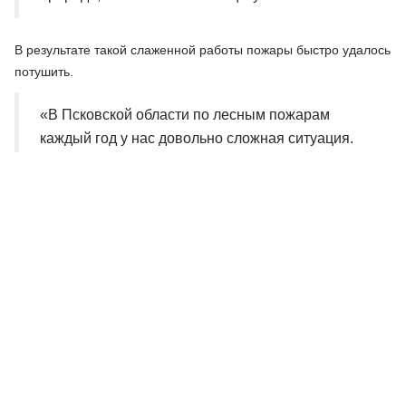
В результате такой слаженной работы пожары быстро удалось
потушить.
«В Псковской области по лесным пожарам
каждый год у нас довольно сложная ситуация.
Но надо отдать должное лесникам, все пожары
были потушены оперативно в первый день
обнаружения. Это тоже говорит о том, что в
области на всех уровнях работают
профессионалы» - Сергей Ердяков, заместитель
начальника департамента лесного хозяйства по
СЗФО.
Ведомства, подытожил руководитель учений, отработали на
высоком уровне. Выявленные недочеты проработают к
следующим учениям. Структуры показали слаженную работу