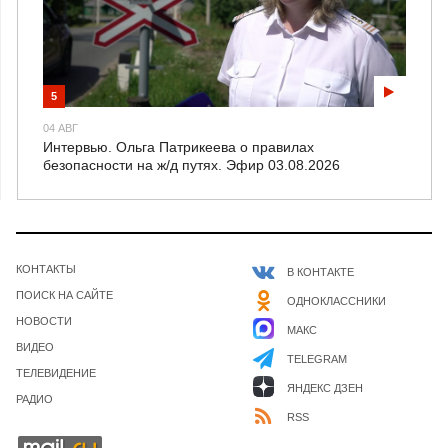
5
04 АВГ
Интервью. Ольга Патрикеева о правилах
безопасности на ж/д путях. Эфир 03.08.2026
КОНТАКТЫ
В КОНТАКТЕ
ПОИСК НА САЙТЕ
ОДНОКЛАССНИКИ
НОВОСТИ
МАКС
ВИДЕО
TELEGRAM
1
ТЕЛЕВИДЕНИЕ
ЯНДЕКС ДЗЕН
РАДИО
09 ИЮЛЬ
RSS
Квадратные метры глазами эксперта. Выпуск 11.
Эфир 09.07.2026