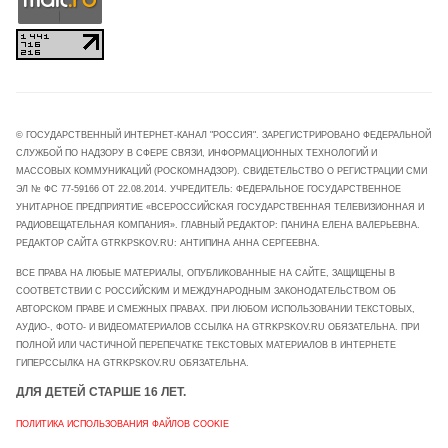
© ГОСУДАРСТВЕННЫЙ ИНТЕРНЕТ-КАНАЛ "РОССИЯ". ЗАРЕГИСТРИРОВАНО ФЕДЕРАЛЬНОЙ
СЛУЖБОЙ ПО НАДЗОРУ В СФЕРЕ СВЯЗИ, ИНФОРМАЦИОННЫХ ТЕХНОЛОГИЙ И
МАССОВЫХ КОММУНИКАЦИЙ (РОСКОМНАДЗОР). СВИДЕТЕЛЬСТВО О РЕГИСТРАЦИИ СМИ
ЭЛ № ФС 77-59166 ОТ 22.08.2014. УЧРЕДИТЕЛЬ: ФЕДЕРАЛЬНОЕ ГОСУДАРСТВЕННОЕ
УНИТАРНОЕ ПРЕДПРИЯТИЕ «ВСЕРОССИЙСКАЯ ГОСУДАРСТВЕННАЯ ТЕЛЕВИЗИОННАЯ И
2
РАДИОВЕЩАТЕЛЬНАЯ КОМПАНИЯ». ГЛАВНЫЙ РЕДАКТОР: ПАНИНА ЕЛЕНА ВАЛЕРЬЕВНА.
РЕДАКТОР САЙТА GTRKPSKOV.RU: АНТИПИНА АННА СЕРГЕЕВНА.
14 ИЮЛЬ
Оперштаб изменил правила продажи топлива в
ВСЕ ПРАВА НА ЛЮБЫЕ МАТЕРИАЛЫ, ОПУБЛИКОВАННЫЕ НА САЙТЕ, ЗАЩИЩЕНЫ В
Псковской области
СООТВЕТСТВИИ С РОССИЙСКИМ И МЕЖДУНАРОДНЫМ ЗАКОНОДАТЕЛЬСТВОМ ОБ
АВТОРСКОМ ПРАВЕ И СМЕЖНЫХ ПРАВАХ. ПРИ ЛЮБОМ ИСПОЛЬЗОВАНИИ ТЕКСТОВЫХ,
АУДИО-, ФОТО- И ВИДЕОМАТЕРИАЛОВ ССЫЛКА НА GTRKPSKOV.RU ОБЯЗАТЕЛЬНА. ПРИ
ПОЛНОЙ ИЛИ ЧАСТИЧНОЙ ПЕРЕПЕЧАТКЕ ТЕКСТОВЫХ МАТЕРИАЛОВ В ИНТЕРНЕТЕ
ГИПЕРССЫЛКА НА GTRKPSKOV.RU ОБЯЗАТЕЛЬНА.
ДЛЯ ДЕТЕЙ СТАРШЕ 16 ЛЕТ.
ПОЛИТИКА ИСПОЛЬЗОВАНИЯ ФАЙЛОВ COOKIE