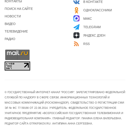
КОНТАКТЫ
В КОНТАКТЕ
ПОИСК НА САЙТЕ
ОДНОКЛАССНИКИ
НОВОСТИ
МАКС
ВИДЕО
TELEGRAM
ТЕЛЕВИДЕНИЕ
ЯНДЕКС ДЗЕН
РАДИО
RSS
© ГОСУДАРСТВЕННЫЙ ИНТЕРНЕТ-КАНАЛ "РОССИЯ". ЗАРЕГИСТРИРОВАНО ФЕДЕРАЛЬНОЙ
СЛУЖБОЙ ПО НАДЗОРУ В СФЕРЕ СВЯЗИ, ИНФОРМАЦИОННЫХ ТЕХНОЛОГИЙ И
МАССОВЫХ КОММУНИКАЦИЙ (РОСКОМНАДЗОР). СВИДЕТЕЛЬСТВО О РЕГИСТРАЦИИ СМИ
ЭЛ № ФС 77-59166 ОТ 22.08.2014. УЧРЕДИТЕЛЬ: ФЕДЕРАЛЬНОЕ ГОСУДАРСТВЕННОЕ
УНИТАРНОЕ ПРЕДПРИЯТИЕ «ВСЕРОССИЙСКАЯ ГОСУДАРСТВЕННАЯ ТЕЛЕВИЗИОННАЯ И
РАДИОВЕЩАТЕЛЬНАЯ КОМПАНИЯ». ГЛАВНЫЙ РЕДАКТОР: ПАНИНА ЕЛЕНА ВАЛЕРЬЕВНА.
РЕДАКТОР САЙТА GTRKPSKOV.RU: АНТИПИНА АННА СЕРГЕЕВНА.