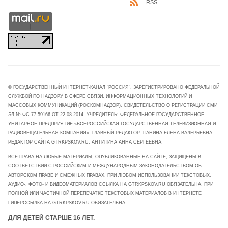
RSS
© ГОСУДАРСТВЕННЫЙ ИНТЕРНЕТ-КАНАЛ "РОССИЯ". ЗАРЕГИСТРИРОВАНО ФЕДЕРАЛЬНОЙ
СЛУЖБОЙ ПО НАДЗОРУ В СФЕРЕ СВЯЗИ, ИНФОРМАЦИОННЫХ ТЕХНОЛОГИЙ И
МАССОВЫХ КОММУНИКАЦИЙ (РОСКОМНАДЗОР). СВИДЕТЕЛЬСТВО О РЕГИСТРАЦИИ СМИ
ЭЛ № ФС 77-59166 ОТ 22.08.2014. УЧРЕДИТЕЛЬ: ФЕДЕРАЛЬНОЕ ГОСУДАРСТВЕННОЕ
УНИТАРНОЕ ПРЕДПРИЯТИЕ «ВСЕРОССИЙСКАЯ ГОСУДАРСТВЕННАЯ ТЕЛЕВИЗИОННАЯ И
РАДИОВЕЩАТЕЛЬНАЯ КОМПАНИЯ». ГЛАВНЫЙ РЕДАКТОР: ПАНИНА ЕЛЕНА ВАЛЕРЬЕВНА.
РЕДАКТОР САЙТА GTRKPSKOV.RU: АНТИПИНА АННА СЕРГЕЕВНА.
ВСЕ ПРАВА НА ЛЮБЫЕ МАТЕРИАЛЫ, ОПУБЛИКОВАННЫЕ НА САЙТЕ, ЗАЩИЩЕНЫ В
СООТВЕТСТВИИ С РОССИЙСКИМ И МЕЖДУНАРОДНЫМ ЗАКОНОДАТЕЛЬСТВОМ ОБ
АВТОРСКОМ ПРАВЕ И СМЕЖНЫХ ПРАВАХ. ПРИ ЛЮБОМ ИСПОЛЬЗОВАНИИ ТЕКСТОВЫХ,
АУДИО-, ФОТО- И ВИДЕОМАТЕРИАЛОВ ССЫЛКА НА GTRKPSKOV.RU ОБЯЗАТЕЛЬНА. ПРИ
ПОЛНОЙ ИЛИ ЧАСТИЧНОЙ ПЕРЕПЕЧАТКЕ ТЕКСТОВЫХ МАТЕРИАЛОВ В ИНТЕРНЕТЕ
ГИПЕРССЫЛКА НА GTRKPSKOV.RU ОБЯЗАТЕЛЬНА.
ДЛЯ ДЕТЕЙ СТАРШЕ 16 ЛЕТ.