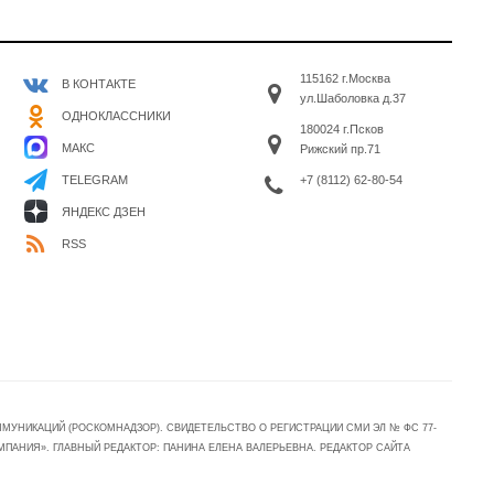
115162 г.Москва
В КОНТАКТЕ
ул.Шаболовка д.37
ОДНОКЛАССНИКИ
180024 г.Псков
МАКС
Рижский пр.71
+7 (8112) 62-80-54
TELEGRAM
ЯНДЕКС ДЗЕН
RSS
УНИКАЦИЙ (РОСКОМНАДЗОР). СВИДЕТЕЛЬСТВО О РЕГИСТРАЦИИ СМИ ЭЛ № ФС 77-
МПАНИЯ». ГЛАВНЫЙ РЕДАКТОР: ПАНИНА ЕЛЕНА ВАЛЕРЬЕВНА. РЕДАКТОР САЙТА