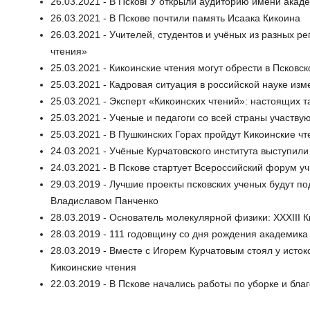
26.03.2021 - В ПсковГУ открыли аудиторию имени акаде
26.03.2021 - В Пскове почтили память Исаака Кикоина
26.03.2021 - Учителей, студентов и учёных из разных р
чтения»
25.03.2021 - Кикоинские чтения могут обрести в Псковс
25.03.2021 - Кадровая ситуация в российской науке из
25.03.2021 - Эксперт «Кикоинских чтений»: настоящих 
25.03.2021 - Ученые и педагоги со всей страны участву
25.03.2021 - В Пушкинских Горах пройдут Кикоинские чт
24.03.2021 - Учёные Курчатовского института выступили
24.03.2021 - В Пскове стартует Всероссийский форум у
29.03.2019 - Лучшие проекты псковских ученых будут 
Владиславом Панченко
28.03.2019 - Основатель молекулярной физики: XXXIII К
28.03.2019 - 111 годовщину со дня рождения академика
28.03.2019 - Вместе с Игорем Курчатовым стоял у исток
Кикоинские чтения
22.03.2019 - В Пскове начались работы по уборке и бла