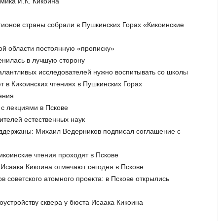
мика И.К. Кикоина
егионов страны собрали в Пушкинских Горах «Кикоинские
кой области постоянную «прописку»
менилась в лучшую сторону
талантливых исследователей нужно воспитывать со школы
ют в Кикоинских чтениях в Пушкинских Горах
ения
 с лекциями в Пскове
чителей естественных наук
поддержаны: Михаил Ведерников подписал соглашение с
икоинские чтения проходят в Пскове
 Исаака Кикоина отмечают сегодня в Пскове
ов советского атомного проекта: в Пскове открылись
гоустройству сквера у бюста Исаака Кикоина