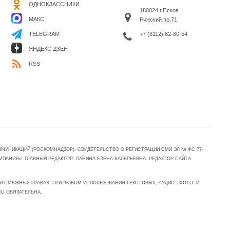
ОДНОКЛАССНИКИ
180024 г.Псков
МАКС
Рижский пр.71
+7 (8112) 62-80-54
TELEGRAM
ЯНДЕКС ДЗЕН
RSS
УНИКАЦИЙ (РОСКОМНАДЗОР). СВИДЕТЕЛЬСТВО О РЕГИСТРАЦИИ СМИ ЭЛ № ФС 77-
МПАНИЯ». ГЛАВНЫЙ РЕДАКТОР: ПАНИНА ЕЛЕНА ВАЛЕРЬЕВНА. РЕДАКТОР САЙТА
 СМЕЖНЫХ ПРАВАХ. ПРИ ЛЮБОМ ИСПОЛЬЗОВАНИИ ТЕКСТОВЫХ, АУДИО-, ФОТО- И
RU ОБЯЗАТЕЛЬНА.