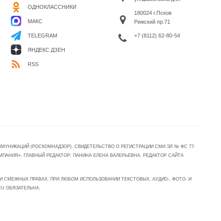
ОДНОКЛАССНИКИ
180024 г.Псков
МАКС
Рижский пр.71
+7 (8112) 62-80-54
TELEGRAM
ЯНДЕКС ДЗЕН
RSS
УНИКАЦИЙ (РОСКОМНАДЗОР). СВИДЕТЕЛЬСТВО О РЕГИСТРАЦИИ СМИ ЭЛ № ФС 77-
МПАНИЯ». ГЛАВНЫЙ РЕДАКТОР: ПАНИНА ЕЛЕНА ВАЛЕРЬЕВНА. РЕДАКТОР САЙТА
 СМЕЖНЫХ ПРАВАХ. ПРИ ЛЮБОМ ИСПОЛЬЗОВАНИИ ТЕКСТОВЫХ, АУДИО-, ФОТО- И
RU ОБЯЗАТЕЛЬНА.