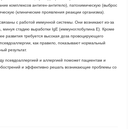
ние комплексов антиген-антитело), патохимическую (выброс
ическую (клинические проявления реакции организма).
 связаны с работой иммунной системы. Они возникают из-за
а, минуя стадию выработки IgE (иммуноглобулина E). Кроме
я ее развития требуется высокая доза провоцирующего
 псевдоаллергии, как правило, показывают нормальный
ный результат.
ду псевдоаллергией и аллергией поможет пациентам и
к обострений и эффективно решать возникающие проблемы со