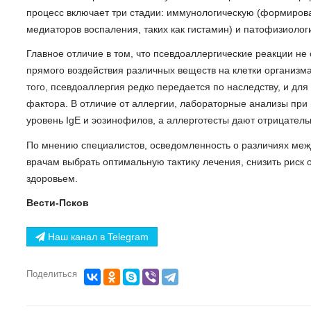
процесс включает три стадии: иммунологическую (формирова
медиаторов воспаления, таких как гистамин) и патофизиолог
Главное отличие в том, что псевдоаллергические реакции не
прямого воздействия различных веществ на клетки организм
того, псевдоаллергия редко передается по наследству, и дл
фактора. В отличие от аллергии, лабораторные анализы при
уровень IgE и эозинофилов, а аллерготесты дают отрицатель
По мнению специалистов, осведомленность о различиях меж
врачам выбрать оптимальную тактику лечения, снизить рис
здоровьем.
Вести-Псков
Наш канал в Telegram
Поделиться