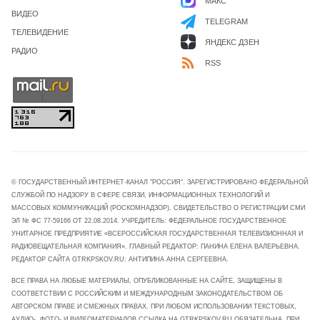
МАКС
ВИДЕО
TELEGRAM
ТЕЛЕВИДЕНИЕ
ЯНДЕКС ДЗЕН
РАДИО
RSS
© ГОСУДАРСТВЕННЫЙ ИНТЕРНЕТ-КАНАЛ "РОССИЯ". ЗАРЕГИСТРИРОВАНО ФЕДЕРАЛЬНОЙ
СЛУЖБОЙ ПО НАДЗОРУ В СФЕРЕ СВЯЗИ, ИНФОРМАЦИОННЫХ ТЕХНОЛОГИЙ И
МАССОВЫХ КОММУНИКАЦИЙ (РОСКОМНАДЗОР). СВИДЕТЕЛЬСТВО О РЕГИСТРАЦИИ СМИ
ЭЛ № ФС 77-59166 ОТ 22.08.2014. УЧРЕДИТЕЛЬ: ФЕДЕРАЛЬНОЕ ГОСУДАРСТВЕННОЕ
УНИТАРНОЕ ПРЕДПРИЯТИЕ «ВСЕРОССИЙСКАЯ ГОСУДАРСТВЕННАЯ ТЕЛЕВИЗИОННАЯ И
РАДИОВЕЩАТЕЛЬНАЯ КОМПАНИЯ». ГЛАВНЫЙ РЕДАКТОР: ПАНИНА ЕЛЕНА ВАЛЕРЬЕВНА.
РЕДАКТОР САЙТА GTRKPSKOV.RU: АНТИПИНА АННА СЕРГЕЕВНА.
ВСЕ ПРАВА НА ЛЮБЫЕ МАТЕРИАЛЫ, ОПУБЛИКОВАННЫЕ НА САЙТЕ, ЗАЩИЩЕНЫ В
СООТВЕТСТВИИ С РОССИЙСКИМ И МЕЖДУНАРОДНЫМ ЗАКОНОДАТЕЛЬСТВОМ ОБ
АВТОРСКОМ ПРАВЕ И СМЕЖНЫХ ПРАВАХ. ПРИ ЛЮБОМ ИСПОЛЬЗОВАНИИ ТЕКСТОВЫХ,
АУДИО-, ФОТО- И ВИДЕОМАТЕРИАЛОВ ССЫЛКА НА GTRKPSKOV.RU ОБЯЗАТЕЛЬНА. ПРИ