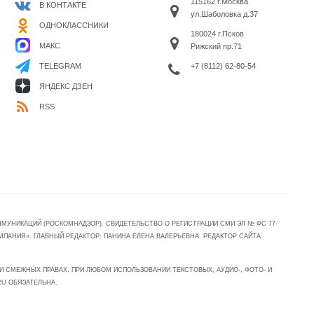
115162 г.Москва
В КОНТАКТЕ
ул.Шаболовка д.37
ОДНОКЛАССНИКИ
180024 г.Псков
МАКС
Рижский пр.71
+7 (8112) 62-80-54
TELEGRAM
ЯНДЕКС ДЗЕН
RSS
УНИКАЦИЙ (РОСКОМНАДЗОР). СВИДЕТЕЛЬСТВО О РЕГИСТРАЦИИ СМИ ЭЛ № ФС 77-
МПАНИЯ». ГЛАВНЫЙ РЕДАКТОР: ПАНИНА ЕЛЕНА ВАЛЕРЬЕВНА. РЕДАКТОР САЙТА
 СМЕЖНЫХ ПРАВАХ. ПРИ ЛЮБОМ ИСПОЛЬЗОВАНИИ ТЕКСТОВЫХ, АУДИО-, ФОТО- И
RU ОБЯЗАТЕЛЬНА.