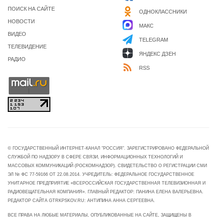
ПОИСК НА САЙТЕ
ОДНОКЛАССНИКИ
НОВОСТИ
МАКС
ВИДЕО
TELEGRAM
ТЕЛЕВИДЕНИЕ
ЯНДЕКС ДЗЕН
РАДИО
RSS
© ГОСУДАРСТВЕННЫЙ ИНТЕРНЕТ-КАНАЛ "РОССИЯ". ЗАРЕГИСТРИРОВАНО ФЕДЕРАЛЬНОЙ
СЛУЖБОЙ ПО НАДЗОРУ В СФЕРЕ СВЯЗИ, ИНФОРМАЦИОННЫХ ТЕХНОЛОГИЙ И
МАССОВЫХ КОММУНИКАЦИЙ (РОСКОМНАДЗОР). СВИДЕТЕЛЬСТВО О РЕГИСТРАЦИИ СМИ
ЭЛ № ФС 77-59166 ОТ 22.08.2014. УЧРЕДИТЕЛЬ: ФЕДЕРАЛЬНОЕ ГОСУДАРСТВЕННОЕ
УНИТАРНОЕ ПРЕДПРИЯТИЕ «ВСЕРОССИЙСКАЯ ГОСУДАРСТВЕННАЯ ТЕЛЕВИЗИОННАЯ И
РАДИОВЕЩАТЕЛЬНАЯ КОМПАНИЯ». ГЛАВНЫЙ РЕДАКТОР: ПАНИНА ЕЛЕНА ВАЛЕРЬЕВНА.
РЕДАКТОР САЙТА GTRKPSKOV.RU: АНТИПИНА АННА СЕРГЕЕВНА.
ВСЕ ПРАВА НА ЛЮБЫЕ МАТЕРИАЛЫ, ОПУБЛИКОВАННЫЕ НА САЙТЕ, ЗАЩИЩЕНЫ В