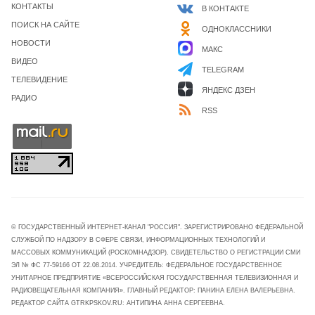
КОНТАКТЫ
В КОНТАКТЕ
ПОИСК НА САЙТЕ
ОДНОКЛАССНИКИ
НОВОСТИ
МАКС
ВИДЕО
TELEGRAM
ТЕЛЕВИДЕНИЕ
ЯНДЕКС ДЗЕН
РАДИО
RSS
© ГОСУДАРСТВЕННЫЙ ИНТЕРНЕТ-КАНАЛ "РОССИЯ". ЗАРЕГИСТРИРОВАНО ФЕДЕРАЛЬНОЙ
СЛУЖБОЙ ПО НАДЗОРУ В СФЕРЕ СВЯЗИ, ИНФОРМАЦИОННЫХ ТЕХНОЛОГИЙ И
МАССОВЫХ КОММУНИКАЦИЙ (РОСКОМНАДЗОР). СВИДЕТЕЛЬСТВО О РЕГИСТРАЦИИ СМИ
ЭЛ № ФС 77-59166 ОТ 22.08.2014. УЧРЕДИТЕЛЬ: ФЕДЕРАЛЬНОЕ ГОСУДАРСТВЕННОЕ
УНИТАРНОЕ ПРЕДПРИЯТИЕ «ВСЕРОССИЙСКАЯ ГОСУДАРСТВЕННАЯ ТЕЛЕВИЗИОННАЯ И
РАДИОВЕЩАТЕЛЬНАЯ КОМПАНИЯ». ГЛАВНЫЙ РЕДАКТОР: ПАНИНА ЕЛЕНА ВАЛЕРЬЕВНА.
РЕДАКТОР САЙТА GTRKPSKOV.RU: АНТИПИНА АННА СЕРГЕЕВНА.