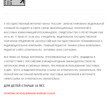
© ГОСУДАРСТВЕННЫЙ ИНТЕРНЕТ-КАНАЛ "РОССИЯ". ЗАРЕГИСТРИРОВАНО ФЕДЕРАЛЬНОЙ
СЛУЖБОЙ ПО НАДЗОРУ В СФЕРЕ СВЯЗИ, ИНФОРМАЦИОННЫХ ТЕХНОЛОГИЙ И
МАССОВЫХ КОММУНИКАЦИЙ (РОСКОМНАДЗОР). СВИДЕТЕЛЬСТВО О РЕГИСТРАЦИИ СМИ
ЭЛ № ФС 77-59166 ОТ 22.08.2014. УЧРЕДИТЕЛЬ: ФЕДЕРАЛЬНОЕ ГОСУДАРСТВЕННОЕ
УНИТАРНОЕ ПРЕДПРИЯТИЕ «ВСЕРОССИЙСКАЯ ГОСУДАРСТВЕННАЯ ТЕЛЕВИЗИОННАЯ И
РАДИОВЕЩАТЕЛЬНАЯ КОМПАНИЯ». ГЛАВНЫЙ РЕДАКТОР: ПАНИНА ЕЛЕНА ВАЛЕРЬЕВНА.
РЕДАКТОР САЙТА GTRKPSKOV.RU: АНТИПИНА АННА СЕРГЕЕВНА.
ВСЕ ПРАВА НА ЛЮБЫЕ МАТЕРИАЛЫ, ОПУБЛИКОВАННЫЕ НА САЙТЕ, ЗАЩИЩЕНЫ В
СООТВЕТСТВИИ С РОССИЙСКИМ И МЕЖДУНАРОДНЫМ ЗАКОНОДАТЕЛЬСТВОМ ОБ
АВТОРСКОМ ПРАВЕ И СМЕЖНЫХ ПРАВАХ. ПРИ ЛЮБОМ ИСПОЛЬЗОВАНИИ ТЕКСТОВЫХ,
АУДИО-, ФОТО- И ВИДЕОМАТЕРИАЛОВ ССЫЛКА НА GTRKPSKOV.RU ОБЯЗАТЕЛЬНА. ПРИ
ПОЛНОЙ ИЛИ ЧАСТИЧНОЙ ПЕРЕПЕЧАТКЕ ТЕКСТОВЫХ МАТЕРИАЛОВ В ИНТЕРНЕТЕ
ГИПЕРССЫЛКА НА GTRKPSKOV.RU ОБЯЗАТЕЛЬНА.
ДЛЯ ДЕТЕЙ СТАРШЕ 16 ЛЕТ.
ПОЛИТИКА ИСПОЛЬЗОВАНИЯ ФАЙЛОВ COOKIE