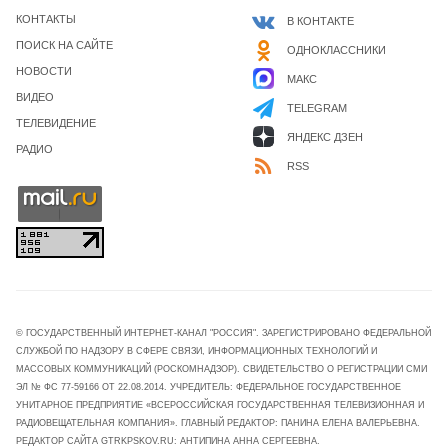
КОНТАКТЫ
В КОНТАКТЕ
ПОИСК НА САЙТЕ
ОДНОКЛАССНИКИ
НОВОСТИ
МАКС
ВИДЕО
TELEGRAM
ТЕЛЕВИДЕНИЕ
ЯНДЕКС ДЗЕН
РАДИО
RSS
© ГОСУДАРСТВЕННЫЙ ИНТЕРНЕТ-КАНАЛ "РОССИЯ". ЗАРЕГИСТРИРОВАНО ФЕДЕРАЛЬНОЙ
СЛУЖБОЙ ПО НАДЗОРУ В СФЕРЕ СВЯЗИ, ИНФОРМАЦИОННЫХ ТЕХНОЛОГИЙ И
МАССОВЫХ КОММУНИКАЦИЙ (РОСКОМНАДЗОР). СВИДЕТЕЛЬСТВО О РЕГИСТРАЦИИ СМИ
ЭЛ № ФС 77-59166 ОТ 22.08.2014. УЧРЕДИТЕЛЬ: ФЕДЕРАЛЬНОЕ ГОСУДАРСТВЕННОЕ
УНИТАРНОЕ ПРЕДПРИЯТИЕ «ВСЕРОССИЙСКАЯ ГОСУДАРСТВЕННАЯ ТЕЛЕВИЗИОННАЯ И
РАДИОВЕЩАТЕЛЬНАЯ КОМПАНИЯ». ГЛАВНЫЙ РЕДАКТОР: ПАНИНА ЕЛЕНА ВАЛЕРЬЕВНА.
РЕДАКТОР САЙТА GTRKPSKOV.RU: АНТИПИНА АННА СЕРГЕЕВНА.