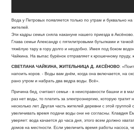
Вода у Петровых появляется только по утрам и буквально на 
жителей.
Эти кадры семья сняла накануне нашего приезда в Аксёново.
Глава семьи Александр с пятилитровыми бутылками и тачкой с
тяжёлую тару в гору долго и неудобно. Имея под боком вод
Чайкина. На выпас бурёнок отправляет к крошечному пруду, 
СВЕТЛАНА ЧАЙКИНА, ЖИТЕЛЬНИЦА Д. АКСЁНОВО
: «Поит
напоить коров. - Воды вам днём, когда она включается, на ск
рано утром и набрать два ведра воды. Всё».
Причина бед, считают семьи - в неисправности башни и в мал
раз нет воды, то платить за электроэнергию, которую тратит н
несколько лет. Другая часть жителей деревни с этой группой
увеличивать время подачи воды они не согласны. Клавдия Ем
уверяет: вода качается до часа дня, этого всем должно хват
домов на местности. Если увеличить время работы насоса, че