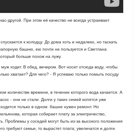
час-другой. При этом её качество не всегда устраивает
пускается к колодцу. До дома хоть и недалеко, но таскать
онапорную башню, ею почти не пользуется и Светлана
который больше похож на лужу.
 муж ходит. В обед, вечером. Вот носит отсюда воду, чтобы
олько хватает? Для чего? - Я успеваю только помыть посуду
ом количестве времени, в течение которого вода качается. А
асос - они не стали. Долги у таких семей копятся уже
 сходится только в одном: башне нужен ремонт. Но
ельянова, которая собирает плату за электричество,
ать. Проблемы у соседей могут быть из-за высокого положения
го требуют семьи, то вырастет плата; увеличатся и долги.