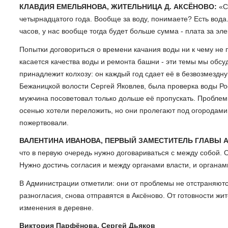
КЛАВДИЯ ЕМЕЛЬЯНОВА, ЖИТЕЛЬНИЦА Д. АКСЁНОВО:
«С
четырнадцатого года. Вообще за воду, понимаете? Есть вода
часов, у нас вообще тогда будет больше сумма - плата за эл
Попытки договориться о времени качания воды ни к чему не 
касается качества воды и ремонта башни - эти темы мы обс
принадлежит колхозу: он каждый год сдает её в безвозмездн
Бежаницкой волости Сергей Яковлев, была проверка воды Ро
мужчина посоветовал только дольше её пропускать. Проблем
осенью хотели переложить, но они пролегают под огородами 
пожертвовали.
ВАЛЕНТИНА ИВАНОВА, ПЕРВЫЙ ЗАМЕСТИТЕЛЬ ГЛАВЫ 
что в первую очередь нужно договариваться с между собой.
Нужно достичь согласия и между органами власти, и органа
В Администрации отметили: они от проблемы не отстраняютс
разногласия, снова отправятся в Аксёново. От готовности жит
изменения в деревне.
Виктория Парфёнова, Сергей Дьяков