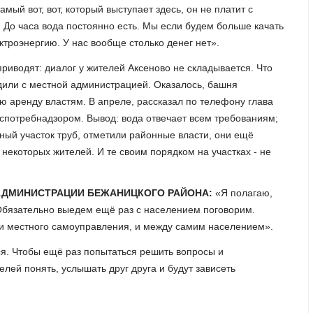
амый вот, вот, который выступает здесь, он не платит с
. До часа вода постоянно есть. Мы если будем больше качать
ектроэнергию. У нас вообще столько денег нет».
приводят: диалог у жителей Аксеново не складывается. Что
удили с местной администрацией. Оказалось, башня
ую аренду властям. В апреле, рассказал по телефону глава
спотребнадзором. Вывод: вода отвечает всем требованиям;
ный участок труб, отметили районные власти, они ещё
некоторых жителей. И те своим порядком на участках - не
АДМИНИСТРАЦИИ БЕЖАНИЦКОГО РАЙОНА:
«Я полагаю,
 Обязательно выедем ещё раз с населением поговорим.
ми местного самоуправления, и между самим населением».
я. Чтобы ещё раз попытаться решить вопросы и
елей понять, услышать друг друга и будут зависеть