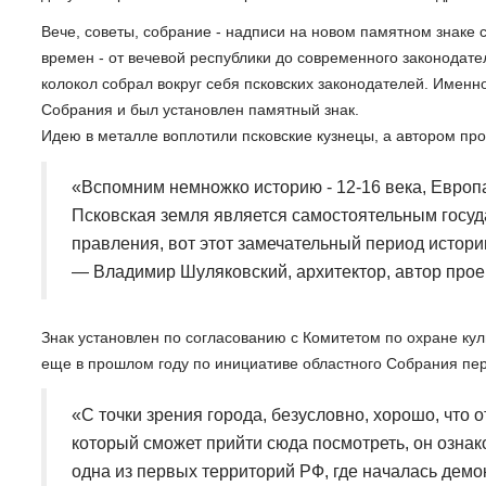
Вече, советы, собрание - надписи на новом памятном знаке
времен - от вечевой республики до современного законодател
колокол собрал вокруг себя псковских законодателей. Именн
Собрания и был установлен памятный знак.
Идею в металле воплотили псковские кузнецы, а автором пр
«Вспомним немножко историю - 12-16 века, Европа
Псковская земля является самостоятельным госу
правления, вот этот замечательный период истори
— Владимир Шуляковский, архитектор, автор прое
Знак установлен по согласованию с Комитетом по охране кул
еще в прошлом году по инициативе областного Собрания пер
«С точки зрения города, безусловно, хорошо, что 
который сможет прийти сюда посмотреть, он ознако
одна из первых территорий РФ, где началась демок