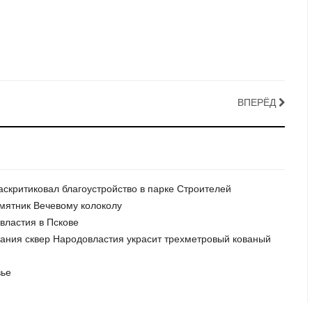
ВПЕРЁД
аскритиковал благоустройство в парке Строителей
амятник Вечевому колоколу
властия в Пскове
рания сквер Народовластия украсит трехметровый кованый
вье