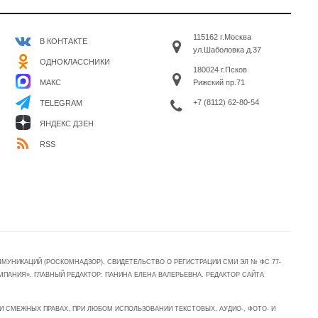
115162 г.Москва
В КОНТАКТЕ
ул.Шаболовка д.37
ОДНОКЛАССНИКИ
180024 г.Псков
МАКС
Рижский пр.71
+7 (8112) 62-80-54
TELEGRAM
ЯНДЕКС ДЗЕН
RSS
УНИКАЦИЙ (РОСКОМНАДЗОР). СВИДЕТЕЛЬСТВО О РЕГИСТРАЦИИ СМИ ЭЛ № ФС 77-
МПАНИЯ». ГЛАВНЫЙ РЕДАКТОР: ПАНИНА ЕЛЕНА ВАЛЕРЬЕВНА. РЕДАКТОР САЙТА
 СМЕЖНЫХ ПРАВАХ. ПРИ ЛЮБОМ ИСПОЛЬЗОВАНИИ ТЕКСТОВЫХ, АУДИО-, ФОТО- И