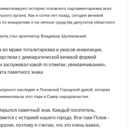
 символизируют историю псковского парламентаризма всех
ьного органа. Как и сотни лет назад, сегодня вечевой
о по инициативе и на личные средства депутатов областного
оекта стал архитектор Владимир Шуляковский.
 во мраке тоталитаризма и ужасов инквизиции.
дарством с демократической вечевой формой
и заслуживал какой-то отметки, увековечивания»,
кта памятного знака
ьтурного наследия и Псковской Городской думой, которая
еименовала этот парк в Сквер народовластия.
открылся памятный знак. Каждый посетитель,
мится с историей нашего города. Все-таки Псков -
ратия, поэтому я считаю, что это очень важно,