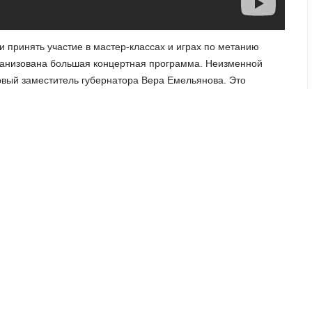
принять участие в мастер-классах и играх по метанию
рганизована большая концертная программа. Неизменной
рвый заместитель губернатора Вера Емельянова. Это
е венков в память о всех погибших на войне и партизанский
ОРА ПСКОВСКОЙ ОБЛАСТИ:
«Для нас Курган Дружбы и
тории Себежского района, являются одними из ключевых
ранения традиций и сохранения реальной истории, которая
и ее до молодого поколения и следующих поколений - наша
 одно условие: обязательно с собой иметь российский
 молодежные форумы на территории Белоруссии и России.
гере в Себежском районе запланированы две программы:
одежи. Всего планируется около трехсот участников.