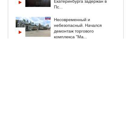
Екатеринбурга задержан в
Пс...
Несовременный и
небезопасный. Начался
демонтаж торгового
комплекса "Ма...
Россия и Казахстан обсудили
сотрудничество медиа и
борьбу с фейками на...
Стойкость, труд и вера в
жизнь: в Локнянском округе
поздравили ветеран...