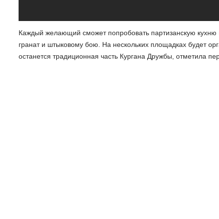
Каждый желающий сможет попробовать партизанскую кухню и 
гранат и штыковому бою. На нескольких площадках будет о
останется традиционная часть Кургана Дружбы, отметила пе
братание делегаций России, Белоруссии и Латвии, возложени
костер.
ВЕРА ЕМЕЛЬЯНОВА, ПЕРВЫЙ ЗАМЕСТИТЕЛЬ ГУБЕРНАТ
мероприятия, связанные с чествованием ветеранов на терри
мероприятий, связанных с темой памяти, солидарности, сох
сегодня порой переписывается. Сохранить правду, и донест
главная задача».
Посетить мероприятия могут все желающие. Для посещения -
паспорт. Одновременно с Курганом Дружбы будут проходить
Запланирован обмен делегатами. В большом палаточном ла
одна для молодежи, другая - для специалистов по делам мол
Екатерина Давыдова