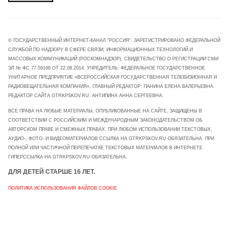
© ГОСУДАРСТВЕННЫЙ ИНТЕРНЕТ-КАНАЛ "РОССИЯ". ЗАРЕГИСТРИРОВАНО ФЕДЕРАЛЬНОЙ
СЛУЖБОЙ ПО НАДЗОРУ В СФЕРЕ СВЯЗИ, ИНФОРМАЦИОННЫХ ТЕХНОЛОГИЙ И
МАССОВЫХ КОММУНИКАЦИЙ (РОСКОМНАДЗОР). СВИДЕТЕЛЬСТВО О РЕГИСТРАЦИИ СМИ
ЭЛ № ФС 77-59166 ОТ 22.08.2014. УЧРЕДИТЕЛЬ: ФЕДЕРАЛЬНОЕ ГОСУДАРСТВЕННОЕ
УНИТАРНОЕ ПРЕДПРИЯТИЕ «ВСЕРОССИЙСКАЯ ГОСУДАРСТВЕННАЯ ТЕЛЕВИЗИОННАЯ И
РАДИОВЕЩАТЕЛЬНАЯ КОМПАНИЯ». ГЛАВНЫЙ РЕДАКТОР: ПАНИНА ЕЛЕНА ВАЛЕРЬЕВНА.
РЕДАКТОР САЙТА GTRKPSKOV.RU: АНТИПИНА АННА СЕРГЕЕВНА.
ВСЕ ПРАВА НА ЛЮБЫЕ МАТЕРИАЛЫ, ОПУБЛИКОВАННЫЕ НА САЙТЕ, ЗАЩИЩЕНЫ В
СООТВЕТСТВИИ С РОССИЙСКИМ И МЕЖДУНАРОДНЫМ ЗАКОНОДАТЕЛЬСТВОМ ОБ
АВТОРСКОМ ПРАВЕ И СМЕЖНЫХ ПРАВАХ. ПРИ ЛЮБОМ ИСПОЛЬЗОВАНИИ ТЕКСТОВЫХ,
АУДИО-, ФОТО- И ВИДЕОМАТЕРИАЛОВ ССЫЛКА НА GTRKPSKOV.RU ОБЯЗАТЕЛЬНА. ПРИ
ПОЛНОЙ ИЛИ ЧАСТИЧНОЙ ПЕРЕПЕЧАТКЕ ТЕКСТОВЫХ МАТЕРИАЛОВ В ИНТЕРНЕТЕ
ГИПЕРССЫЛКА НА GTRKPSKOV.RU ОБЯЗАТЕЛЬНА.
ДЛЯ ДЕТЕЙ СТАРШЕ 16 ЛЕТ.
ПОЛИТИКА ИСПОЛЬЗОВАНИЯ ФАЙЛОВ COOKIE