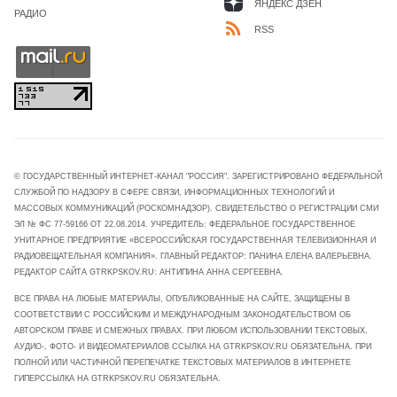
ЯНДЕКС ДЗЕН
РАДИО
RSS
© ГОСУДАРСТВЕННЫЙ ИНТЕРНЕТ-КАНАЛ "РОССИЯ". ЗАРЕГИСТРИРОВАНО ФЕДЕРАЛЬНОЙ
СЛУЖБОЙ ПО НАДЗОРУ В СФЕРЕ СВЯЗИ, ИНФОРМАЦИОННЫХ ТЕХНОЛОГИЙ И
МАССОВЫХ КОММУНИКАЦИЙ (РОСКОМНАДЗОР). СВИДЕТЕЛЬСТВО О РЕГИСТРАЦИИ СМИ
ЭЛ № ФС 77-59166 ОТ 22.08.2014. УЧРЕДИТЕЛЬ: ФЕДЕРАЛЬНОЕ ГОСУДАРСТВЕННОЕ
УНИТАРНОЕ ПРЕДПРИЯТИЕ «ВСЕРОССИЙСКАЯ ГОСУДАРСТВЕННАЯ ТЕЛЕВИЗИОННАЯ И
РАДИОВЕЩАТЕЛЬНАЯ КОМПАНИЯ». ГЛАВНЫЙ РЕДАКТОР: ПАНИНА ЕЛЕНА ВАЛЕРЬЕВНА.
РЕДАКТОР САЙТА GTRKPSKOV.RU: АНТИПИНА АННА СЕРГЕЕВНА.
ВСЕ ПРАВА НА ЛЮБЫЕ МАТЕРИАЛЫ, ОПУБЛИКОВАННЫЕ НА САЙТЕ, ЗАЩИЩЕНЫ В
СООТВЕТСТВИИ С РОССИЙСКИМ И МЕЖДУНАРОДНЫМ ЗАКОНОДАТЕЛЬСТВОМ ОБ
АВТОРСКОМ ПРАВЕ И СМЕЖНЫХ ПРАВАХ. ПРИ ЛЮБОМ ИСПОЛЬЗОВАНИИ ТЕКСТОВЫХ,
АУДИО-, ФОТО- И ВИДЕОМАТЕРИАЛОВ ССЫЛКА НА GTRKPSKOV.RU ОБЯЗАТЕЛЬНА. ПРИ
ПОЛНОЙ ИЛИ ЧАСТИЧНОЙ ПЕРЕПЕЧАТКЕ ТЕКСТОВЫХ МАТЕРИАЛОВ В ИНТЕРНЕТЕ
ГИПЕРССЫЛКА НА GTRKPSKOV.RU ОБЯЗАТЕЛЬНА.