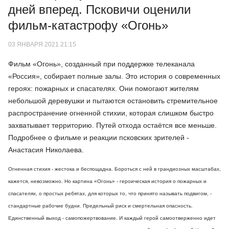
дней вперед. Псковичи оценили
фильм-катастрофу «Огонь»
03 ЯНВАРЯ 2021 21:15
Фильм «Огонь», созданный при поддержке телеканала
«Россия», собирает полные залы. Это история о современных
героях: пожарных и спасателях. Они помогают жителям
небольшой деревушки и пытаются остановить стремительное
распространение огненной стихии, которая слишком быстро
захватывает территорию. Путей отхода остаётся все меньше.
Подробнее о фильме и реакции псковских зрителей -
Анастасия Николаева.
Огненная стихия - жестока и беспощадна. Бороться с ней в грандиозных масштабах,
кажется, невозможно. Но картина «Огонь» - героическая история о пожарных и
спасателях, о простых ребятах, для которых то, что принято называть подвигом, -
стандартные рабочие будни. Предельный риск и смертельная опасность.
Единственный выход - самопожертвование. И каждый герой самоотверженно идет