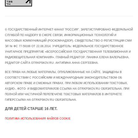
© ГОСУДАРСТВЕННЫЙ ИНТЕРНЕТ-КАНАЛ "РОССИЯ". ЗАРЕГИСТРИРОВАНО ФЕДЕРАЛЬНОЙ
СЛУЖБОЙ ПО НАДЗОРУ В СФЕРЕ СВЯЗИ, ИНФОРМАЦИОННЫХ ТЕХНОЛОГИЙ И
МАССОВЫХ КОММУНИКАЦИЙ (РОСКОМНАДЗОР). СВИДЕТЕЛЬСТВО О РЕГИСТРАЦИИ СМИ
ЭЛ № ФС 77-59166 ОТ 22.08.2014. УЧРЕДИТЕЛЬ: ФЕДЕРАЛЬНОЕ ГОСУДАРСТВЕННОЕ
УНИТАРНОЕ ПРЕДПРИЯТИЕ «ВСЕРОССИЙСКАЯ ГОСУДАРСТВЕННАЯ ТЕЛЕВИЗИОННАЯ И
РАДИОВЕЩАТЕЛЬНАЯ КОМПАНИЯ». ГЛАВНЫЙ РЕДАКТОР: ПАНИНА ЕЛЕНА ВАЛЕРЬЕВНА.
РЕДАКТОР САЙТА GTRKPSKOV.RU: АНТИПИНА АННА СЕРГЕЕВНА.
ВСЕ ПРАВА НА ЛЮБЫЕ МАТЕРИАЛЫ, ОПУБЛИКОВАННЫЕ НА САЙТЕ, ЗАЩИЩЕНЫ В
СООТВЕТСТВИИ С РОССИЙСКИМ И МЕЖДУНАРОДНЫМ ЗАКОНОДАТЕЛЬСТВОМ ОБ
АВТОРСКОМ ПРАВЕ И СМЕЖНЫХ ПРАВАХ. ПРИ ЛЮБОМ ИСПОЛЬЗОВАНИИ ТЕКСТОВЫХ,
АУДИО-, ФОТО- И ВИДЕОМАТЕРИАЛОВ ССЫЛКА НА GTRKPSKOV.RU ОБЯЗАТЕЛЬНА. ПРИ
ПОЛНОЙ ИЛИ ЧАСТИЧНОЙ ПЕРЕПЕЧАТКЕ ТЕКСТОВЫХ МАТЕРИАЛОВ В ИНТЕРНЕТЕ
ГИПЕРССЫЛКА НА GTRKPSKOV.RU ОБЯЗАТЕЛЬНА.
ДЛЯ ДЕТЕЙ СТАРШЕ 16 ЛЕТ.
ПОЛИТИКА ИСПОЛЬЗОВАНИЯ ФАЙЛОВ COOKIE