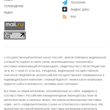
TELEGRAM
ТЕЛЕВИДЕНИЕ
ЯНДЕКС ДЗЕН
РАДИО
RSS
© ГОСУДАРСТВЕННЫЙ ИНТЕРНЕТ-КАНАЛ "РОССИЯ". ЗАРЕГИСТРИРОВАНО ФЕДЕРАЛЬНОЙ
СЛУЖБОЙ ПО НАДЗОРУ В СФЕРЕ СВЯЗИ, ИНФОРМАЦИОННЫХ ТЕХНОЛОГИЙ И
МАССОВЫХ КОММУНИКАЦИЙ (РОСКОМНАДЗОР). СВИДЕТЕЛЬСТВО О РЕГИСТРАЦИИ СМИ
ЭЛ № ФС 77-59166 ОТ 22.08.2014. УЧРЕДИТЕЛЬ: ФЕДЕРАЛЬНОЕ ГОСУДАРСТВЕННОЕ
УНИТАРНОЕ ПРЕДПРИЯТИЕ «ВСЕРОССИЙСКАЯ ГОСУДАРСТВЕННАЯ ТЕЛЕВИЗИОННАЯ И
РАДИОВЕЩАТЕЛЬНАЯ КОМПАНИЯ». ГЛАВНЫЙ РЕДАКТОР: ПАНИНА ЕЛЕНА ВАЛЕРЬЕВНА.
РЕДАКТОР САЙТА GTRKPSKOV.RU: АНТИПИНА АННА СЕРГЕЕВНА.
ВСЕ ПРАВА НА ЛЮБЫЕ МАТЕРИАЛЫ, ОПУБЛИКОВАННЫЕ НА САЙТЕ, ЗАЩИЩЕНЫ В
СООТВЕТСТВИИ С РОССИЙСКИМ И МЕЖДУНАРОДНЫМ ЗАКОНОДАТЕЛЬСТВОМ ОБ
АВТОРСКОМ ПРАВЕ И СМЕЖНЫХ ПРАВАХ. ПРИ ЛЮБОМ ИСПОЛЬЗОВАНИИ ТЕКСТОВЫХ,
АУДИО-, ФОТО- И ВИДЕОМАТЕРИАЛОВ ССЫЛКА НА GTRKPSKOV.RU ОБЯЗАТЕЛЬНА. ПРИ
ПОЛНОЙ ИЛИ ЧАСТИЧНОЙ ПЕРЕПЕЧАТКЕ ТЕКСТОВЫХ МАТЕРИАЛОВ В ИНТЕРНЕТЕ