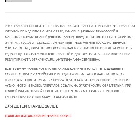
© ГОСУДАРСТВЕННЫЙ ИНТЕРНЕТ-КАНАЛ "РОССИЯ". ЗАРЕГИСТРИРОВАНО ФЕДЕРАЛЬНОЙ
СЛУЖБОЙ ПО НАДЗОРУ В СФЕРЕ СВЯЗИ, ИНФОРМАЦИОННЫХ ТЕХНОЛОГИЙ И
МАССОВЫХ КОММУНИКАЦИЙ (РОСКОМНАДЗОР). СВИДЕТЕЛЬСТВО О РЕГИСТРАЦИИ СМИ
ЭЛ № ФС 77-59166 ОТ 22.08.2014. УЧРЕДИТЕЛЬ: ФЕДЕРАЛЬНОЕ ГОСУДАРСТВЕННОЕ
УНИТАРНОЕ ПРЕДПРИЯТИЕ «ВСЕРОССИЙСКАЯ ГОСУДАРСТВЕННАЯ ТЕЛЕВИЗИОННАЯ И
РАДИОВЕЩАТЕЛЬНАЯ КОМПАНИЯ». ГЛАВНЫЙ РЕДАКТОР: ПАНИНА ЕЛЕНА ВАЛЕРЬЕВНА.
РЕДАКТОР САЙТА GTRKPSKOV.RU: АНТИПИНА АННА СЕРГЕЕВНА.
ВСЕ ПРАВА НА ЛЮБЫЕ МАТЕРИАЛЫ, ОПУБЛИКОВАННЫЕ НА САЙТЕ, ЗАЩИЩЕНЫ В
СООТВЕТСТВИИ С РОССИЙСКИМ И МЕЖДУНАРОДНЫМ ЗАКОНОДАТЕЛЬСТВОМ ОБ
АВТОРСКОМ ПРАВЕ И СМЕЖНЫХ ПРАВАХ. ПРИ ЛЮБОМ ИСПОЛЬЗОВАНИИ ТЕКСТОВЫХ,
АУДИО-, ФОТО- И ВИДЕОМАТЕРИАЛОВ ССЫЛКА НА GTRKPSKOV.RU ОБЯЗАТЕЛЬНА. ПРИ
ПОЛНОЙ ИЛИ ЧАСТИЧНОЙ ПЕРЕПЕЧАТКЕ ТЕКСТОВЫХ МАТЕРИАЛОВ В ИНТЕРНЕТЕ
ГИПЕРССЫЛКА НА GTRKPSKOV.RU ОБЯЗАТЕЛЬНА.
ДЛЯ ДЕТЕЙ СТАРШЕ 16 ЛЕТ.
ПОЛИТИКА ИСПОЛЬЗОВАНИЯ ФАЙЛОВ COOKIE