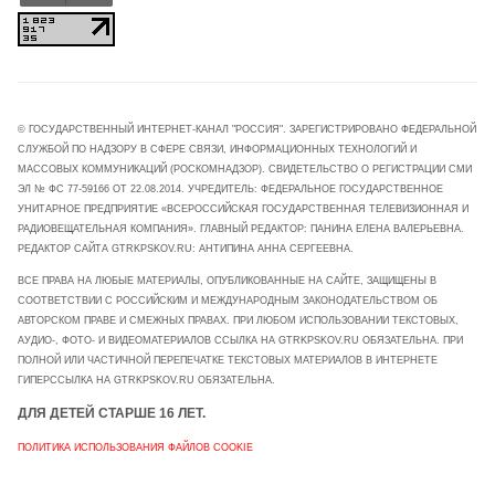
© ГОСУДАРСТВЕННЫЙ ИНТЕРНЕТ-КАНАЛ "РОССИЯ". ЗАРЕГИСТРИРОВАНО ФЕДЕРАЛЬНОЙ
СЛУЖБОЙ ПО НАДЗОРУ В СФЕРЕ СВЯЗИ, ИНФОРМАЦИОННЫХ ТЕХНОЛОГИЙ И
МАССОВЫХ КОММУНИКАЦИЙ (РОСКОМНАДЗОР). СВИДЕТЕЛЬСТВО О РЕГИСТРАЦИИ СМИ
ЭЛ № ФС 77-59166 ОТ 22.08.2014. УЧРЕДИТЕЛЬ: ФЕДЕРАЛЬНОЕ ГОСУДАРСТВЕННОЕ
УНИТАРНОЕ ПРЕДПРИЯТИЕ «ВСЕРОССИЙСКАЯ ГОСУДАРСТВЕННАЯ ТЕЛЕВИЗИОННАЯ И
РАДИОВЕЩАТЕЛЬНАЯ КОМПАНИЯ». ГЛАВНЫЙ РЕДАКТОР: ПАНИНА ЕЛЕНА ВАЛЕРЬЕВНА.
РЕДАКТОР САЙТА GTRKPSKOV.RU: АНТИПИНА АННА СЕРГЕЕВНА.
ВСЕ ПРАВА НА ЛЮБЫЕ МАТЕРИАЛЫ, ОПУБЛИКОВАННЫЕ НА САЙТЕ, ЗАЩИЩЕНЫ В
СООТВЕТСТВИИ С РОССИЙСКИМ И МЕЖДУНАРОДНЫМ ЗАКОНОДАТЕЛЬСТВОМ ОБ
АВТОРСКОМ ПРАВЕ И СМЕЖНЫХ ПРАВАХ. ПРИ ЛЮБОМ ИСПОЛЬЗОВАНИИ ТЕКСТОВЫХ,
АУДИО-, ФОТО- И ВИДЕОМАТЕРИАЛОВ ССЫЛКА НА GTRKPSKOV.RU ОБЯЗАТЕЛЬНА. ПРИ
ПОЛНОЙ ИЛИ ЧАСТИЧНОЙ ПЕРЕПЕЧАТКЕ ТЕКСТОВЫХ МАТЕРИАЛОВ В ИНТЕРНЕТЕ
ГИПЕРССЫЛКА НА GTRKPSKOV.RU ОБЯЗАТЕЛЬНА.
ДЛЯ ДЕТЕЙ СТАРШЕ 16 ЛЕТ.
ПОЛИТИКА ИСПОЛЬЗОВАНИЯ ФАЙЛОВ COOKIE