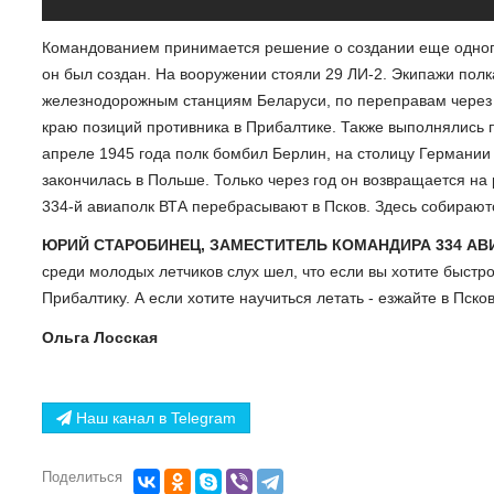
Командованием принимается решение о создании еще одного 
он был создан. На вооружении стояли 29 ЛИ-2. Экипажи полк
железнодорожным станциям Беларуси, по переправам через 
краю позиций противника в Прибалтике. Также выполнялись п
апреле 1945 года полк бомбил Берлин, на столицу Германии
закончилась в Польше. Только через год он возвращается на 
334-й авиаполк ВТА перебрасывают в Псков. Здесь собирают
ЮРИЙ СТАРОБИНЕЦ, ЗАМЕСТИТЕЛЬ КОМАНДИРА 334 АВИА
среди молодых летчиков слух шел, что если вы хотите быстр
Прибалтику. А если хотите научиться летать - езжайте в Псков
Ольга Лосская
Наш канал в Telegram
Поделиться