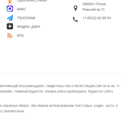
ОДНОКЛАССНИКИ
180024 г.Псков
МАКС
Рижский пр.71
+7 (8112) 62-80-54
TELEGRAM
ЯНДЕКС ДЗЕН
RSS
УНИКАЦИЙ (РОСКОМНАДЗОР). СВИДЕТЕЛЬСТВО О РЕГИСТРАЦИИ СМИ ЭЛ № ФС 77-
МПАНИЯ». ГЛАВНЫЙ РЕДАКТОР: ПАНИНА ЕЛЕНА ВАЛЕРЬЕВНА. РЕДАКТОР САЙТА
 СМЕЖНЫХ ПРАВАХ. ПРИ ЛЮБОМ ИСПОЛЬЗОВАНИИ ТЕКСТОВЫХ, АУДИО-, ФОТО- И
RU ОБЯЗАТЕЛЬНА.