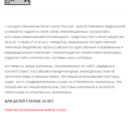
© ГОСУДАРСТВЕННЫЙ ИНТЕРНЕТ-КАНАЛ "РОССИЯ". ЗАРЕГИСТРИРОВАНО ФЕДЕРАЛЬНОЙ
СЛУЖБОЙ ПО НАДЗОРУ В СФЕРЕ СВЯЗИ, ИНФОРМАЦИОННЫХ ТЕХНОЛОГИЙ И
МАССОВЫХ КОММУНИКАЦИЙ (РОСКОМНАДЗОР). СВИДЕТЕЛЬСТВО О РЕГИСТРАЦИИ СМИ
ЭЛ № ФС 77-59166 ОТ 22.08.2014. УЧРЕДИТЕЛЬ: ФЕДЕРАЛЬНОЕ ГОСУДАРСТВЕННОЕ
УНИТАРНОЕ ПРЕДПРИЯТИЕ «ВСЕРОССИЙСКАЯ ГОСУДАРСТВЕННАЯ ТЕЛЕВИЗИОННАЯ И
РАДИОВЕЩАТЕЛЬНАЯ КОМПАНИЯ». ГЛАВНЫЙ РЕДАКТОР: ПАНИНА ЕЛЕНА ВАЛЕРЬЕВНА.
РЕДАКТОР САЙТА GTRKPSKOV.RU: АНТИПИНА АННА СЕРГЕЕВНА.
ВСЕ ПРАВА НА ЛЮБЫЕ МАТЕРИАЛЫ, ОПУБЛИКОВАННЫЕ НА САЙТЕ, ЗАЩИЩЕНЫ В
СООТВЕТСТВИИ С РОССИЙСКИМ И МЕЖДУНАРОДНЫМ ЗАКОНОДАТЕЛЬСТВОМ ОБ
АВТОРСКОМ ПРАВЕ И СМЕЖНЫХ ПРАВАХ. ПРИ ЛЮБОМ ИСПОЛЬЗОВАНИИ ТЕКСТОВЫХ,
АУДИО-, ФОТО- И ВИДЕОМАТЕРИАЛОВ ССЫЛКА НА GTRKPSKOV.RU ОБЯЗАТЕЛЬНА. ПРИ
ПОЛНОЙ ИЛИ ЧАСТИЧНОЙ ПЕРЕПЕЧАТКЕ ТЕКСТОВЫХ МАТЕРИАЛОВ В ИНТЕРНЕТЕ
ГИПЕРССЫЛКА НА GTRKPSKOV.RU ОБЯЗАТЕЛЬНА.
ДЛЯ ДЕТЕЙ СТАРШЕ 16 ЛЕТ.
ПОЛИТИКА ИСПОЛЬЗОВАНИЯ ФАЙЛОВ COOKIE