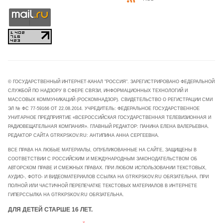
© ГОСУДАРСТВЕННЫЙ ИНТЕРНЕТ-КАНАЛ "РОССИЯ". ЗАРЕГИСТРИРОВАНО ФЕДЕРАЛЬНОЙ
СЛУЖБОЙ ПО НАДЗОРУ В СФЕРЕ СВЯЗИ, ИНФОРМАЦИОННЫХ ТЕХНОЛОГИЙ И
МАССОВЫХ КОММУНИКАЦИЙ (РОСКОМНАДЗОР). СВИДЕТЕЛЬСТВО О РЕГИСТРАЦИИ СМИ
ЭЛ № ФС 77-59166 ОТ 22.08.2014. УЧРЕДИТЕЛЬ: ФЕДЕРАЛЬНОЕ ГОСУДАРСТВЕННОЕ
УНИТАРНОЕ ПРЕДПРИЯТИЕ «ВСЕРОССИЙСКАЯ ГОСУДАРСТВЕННАЯ ТЕЛЕВИЗИОННАЯ И
РАДИОВЕЩАТЕЛЬНАЯ КОМПАНИЯ». ГЛАВНЫЙ РЕДАКТОР: ПАНИНА ЕЛЕНА ВАЛЕРЬЕВНА.
РЕДАКТОР САЙТА GTRKPSKOV.RU: АНТИПИНА АННА СЕРГЕЕВНА.
ВСЕ ПРАВА НА ЛЮБЫЕ МАТЕРИАЛЫ, ОПУБЛИКОВАННЫЕ НА САЙТЕ, ЗАЩИЩЕНЫ В
СООТВЕТСТВИИ С РОССИЙСКИМ И МЕЖДУНАРОДНЫМ ЗАКОНОДАТЕЛЬСТВОМ ОБ
АВТОРСКОМ ПРАВЕ И СМЕЖНЫХ ПРАВАХ. ПРИ ЛЮБОМ ИСПОЛЬЗОВАНИИ ТЕКСТОВЫХ,
АУДИО-, ФОТО- И ВИДЕОМАТЕРИАЛОВ ССЫЛКА НА GTRKPSKOV.RU ОБЯЗАТЕЛЬНА. ПРИ
ПОЛНОЙ ИЛИ ЧАСТИЧНОЙ ПЕРЕПЕЧАТКЕ ТЕКСТОВЫХ МАТЕРИАЛОВ В ИНТЕРНЕТЕ
ГИПЕРССЫЛКА НА GTRKPSKOV.RU ОБЯЗАТЕЛЬНА.
ДЛЯ ДЕТЕЙ СТАРШЕ 16 ЛЕТ.