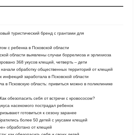
 новый туристический бренд с грантами для
том с ребенка в Псковской области
вской области выявлены случаи боррелиоза и эрлихиоза
ировано 368 укусов клещей, четверть – дети
е начали обработку общественных территорий от клещей
х инфекций заработала в Псковской области
ла в Псковскую область: привиться можно в поликлинике
Как обезопасить себя от встречи с кровососом?
 укуса насекомого пострадал ребенок
ризывают готовиться к сезону заранее
братились более 50 детей с укусами клещей
ое» обработано от клещей
сти: как обезопасить себя и своих детей