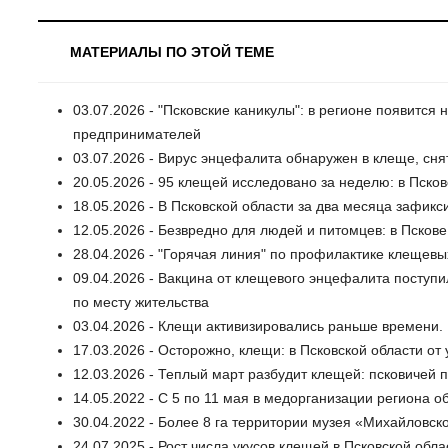
МАТЕРИАЛЫ ПО ЭТОЙ ТЕМЕ
03.07.2026 - "Псковские каникулы": в регионе появится
предпринимателей
03.07.2026 - Вирус энцефалита обнаружен в клеще, сня
20.05.2026 - 95 клещей исследовано за неделю: в Пско
18.05.2026 - В Псковской области за два месяца зафикс
12.05.2026 - Безвредно для людей и питомцев: в Псков
28.04.2026 - "Горячая линия" по профилактике клещевы
09.04.2026 - Вакцина от клещевого энцефалита поступи
по месту жительства
03.04.2026 - Клещи активизировались раньше времени. 
17.03.2026 - Осторожно, клещи: в Псковской области от
12.03.2026 - Теплый март разбудит клещей: псковичей п
14.05.2022 - С 5 по 11 мая в медорганизации региона о
30.04.2022 - Более 8 га территории музея «Михайловск
24.07.2025 - Рост числа укусов клещей в Псковской обла