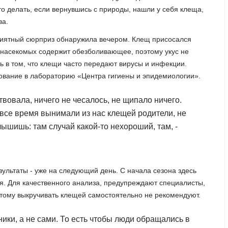
Что делать, если вернувшись с природы, нашли у себя клеща,
ва.
риятный сюрприз обнаружила вечером. Клещ присосался
х насекомых содержит обезболивающее, поэтому укус не
ь в том, что клещи часто передают вирусы и инфекции.
ование в лабораторию «Центра гигиены и эпидемиологии».
вовала, ничего не чесалось, не щипало ничего.
 все время вынимали из нас клещей родители, не
лышишь: там случай какой-то нехороший, там, -
ультаты - уже на следующий день. С начала сезона здесь
ия. Для качественного анализа, предупреждают специалисты,
тому выкручивать клещей самостоятельно не рекомендуют.
ики, а не сами. То есть чтобы люди обращались в