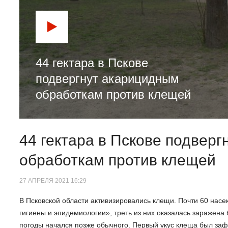
44 гектара в Пскове
подвергнут акарицидным
обработкам против клещей
44 гектара в Пскове подвер
обработкам против клещей
27 АПРЕЛЯ 2021 16:29
В Псковской области активизировались клещи. Почти 60 нас
гигиены и эпидемиологии», треть из них оказалась заражена
погоды начался позже обычного. Первый укус клеща был заф