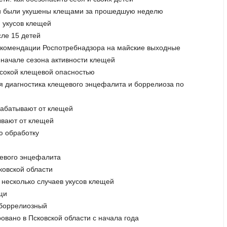
асти были укушены клещами за прошедшую неделю
и укусов клещей
сле 15 детей
рекомендации Роспотребнадзора на майские выходные
 начале сезона активности клещей
высокой клещевой опасностью
ая диагностика клещевого энцефалита и боррелиоза по
рабатывают от клещей
ывают от клещей
ю обработку
щевого энцефалита
ковской области
 несколько случаев укусов клещей
щи
 боррелиозный
овано в Псковской области с начала года