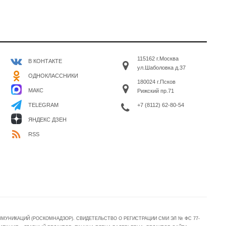
115162 г.Москва
В КОНТАКТЕ
ул.Шаболовка д.37
ОДНОКЛАССНИКИ
180024 г.Псков
МАКС
Рижский пр.71
+7 (8112) 62-80-54
TELEGRAM
ЯНДЕКС ДЗЕН
RSS
УНИКАЦИЙ (РОСКОМНАДЗОР). СВИДЕТЕЛЬСТВО О РЕГИСТРАЦИИ СМИ ЭЛ № ФС 77-