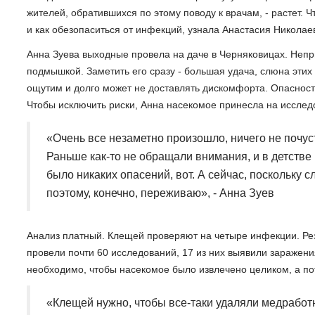
жителей, обратившихся по этому поводу к врачам, - растет. 
и как обезопаситься от инфекций, узнала Анастасия Николае
Анна Зуева выходные провела на даче в Черняковицах. Неп
подмышкой. Заметить его сразу - большая удача, слюна эти
ощутим и долго может не доставлять дискомфорта. Опасност
Чтобы исключить риски, Анна насекомое принесла на исслед
«Очень все незаметно произошло, ничего не почуст
Раньше как-то не обращали внимания, и в детстве
было никаких опасений, вот. А сейчас, поскольку с
поэтому, конечно, переживаю», - Анна Зуев
Анализ платный. Клещей проверяют на четыре инфекции. Рез
провели почти 60 исследований, 17 из них выявили заражен
необходимо, чтобы насекомое было извлечено целиком, а по
«Клещей нужно, чтобы все-таки удаляли медработн