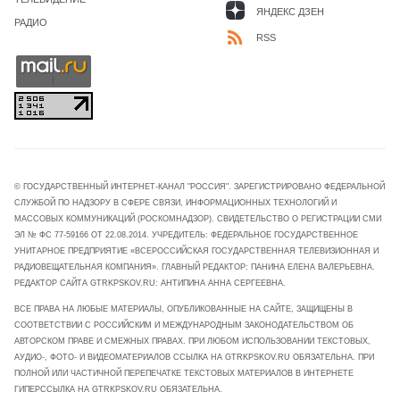
ЯНДЕКС ДЗЕН
РАДИО
RSS
© ГОСУДАРСТВЕННЫЙ ИНТЕРНЕТ-КАНАЛ "РОССИЯ". ЗАРЕГИСТРИРОВАНО ФЕДЕРАЛЬНОЙ
СЛУЖБОЙ ПО НАДЗОРУ В СФЕРЕ СВЯЗИ, ИНФОРМАЦИОННЫХ ТЕХНОЛОГИЙ И
МАССОВЫХ КОММУНИКАЦИЙ (РОСКОМНАДЗОР). СВИДЕТЕЛЬСТВО О РЕГИСТРАЦИИ СМИ
ЭЛ № ФС 77-59166 ОТ 22.08.2014. УЧРЕДИТЕЛЬ: ФЕДЕРАЛЬНОЕ ГОСУДАРСТВЕННОЕ
УНИТАРНОЕ ПРЕДПРИЯТИЕ «ВСЕРОССИЙСКАЯ ГОСУДАРСТВЕННАЯ ТЕЛЕВИЗИОННАЯ И
РАДИОВЕЩАТЕЛЬНАЯ КОМПАНИЯ». ГЛАВНЫЙ РЕДАКТОР: ПАНИНА ЕЛЕНА ВАЛЕРЬЕВНА.
РЕДАКТОР САЙТА GTRKPSKOV.RU: АНТИПИНА АННА СЕРГЕЕВНА.
ВСЕ ПРАВА НА ЛЮБЫЕ МАТЕРИАЛЫ, ОПУБЛИКОВАННЫЕ НА САЙТЕ, ЗАЩИЩЕНЫ В
СООТВЕТСТВИИ С РОССИЙСКИМ И МЕЖДУНАРОДНЫМ ЗАКОНОДАТЕЛЬСТВОМ ОБ
АВТОРСКОМ ПРАВЕ И СМЕЖНЫХ ПРАВАХ. ПРИ ЛЮБОМ ИСПОЛЬЗОВАНИИ ТЕКСТОВЫХ,
АУДИО-, ФОТО- И ВИДЕОМАТЕРИАЛОВ ССЫЛКА НА GTRKPSKOV.RU ОБЯЗАТЕЛЬНА. ПРИ
ПОЛНОЙ ИЛИ ЧАСТИЧНОЙ ПЕРЕПЕЧАТКЕ ТЕКСТОВЫХ МАТЕРИАЛОВ В ИНТЕРНЕТЕ
ГИПЕРССЫЛКА НА GTRKPSKOV.RU ОБЯЗАТЕЛЬНА.