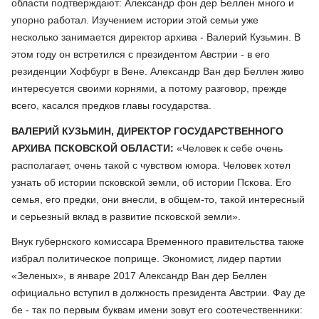
области подтверждают: Александр фон дер Беллен много и
упорно работал. Изучением истории этой семьи уже
несколько занимается директор архива - Валерий Кузьмин. В
этом году он встретился с президентом Австрии - в его
резиденции Хофбург в Вене. Александр Ван дер Беллен живо
интересуется своими корнями, а потому разговор, прежде
всего, касался предков главы государства.
ВАЛЕРИЙ КУЗЬМИН, ДИРЕКТОР ГОСУДАРСТВЕННОГО
АРХИВА ПСКОВСКОЙ ОБЛАСТИ:
«Человек к себе очень
располагает, очень такой с чувством юмора. Человек хотел
узнать об истории псковской земли, об истории Пскова. Его
семья, его предки, они внесли, в общем-то, такой интересный
и серьезный вклад в развитие псковской земли».
Внук губернского комиссара Временного правительства также
избрал политическое поприще. Экономист, лидер партии
«Зеленых», в январе 2017 Александр Ван дер Беллен
официально вступил в должность президента Австрии. Фау де
бе - так по первым буквам имени зовут его соотечественники: