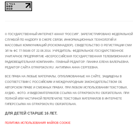
© ГОСУДАРСТВЕННЫЙ ИНТЕРНЕТ-КАНАЛ "РОССИЯ". ЗАРЕГИСТРИРОВАНО ФЕДЕРАЛЬНОЙ
СЛУЖБОЙ ПО НАДЗОРУ В СФЕРЕ СВЯЗИ, ИНФОРМАЦИОННЫХ ТЕХНОЛОГИЙ И
МАССОВЫХ КОММУНИКАЦИЙ (РОСКОМНАДЗОР). СВИДЕТЕЛЬСТВО О РЕГИСТРАЦИИ СМИ
ЭЛ № ФС 77-59166 ОТ 22.08.2014. УЧРЕДИТЕЛЬ: ФЕДЕРАЛЬНОЕ ГОСУДАРСТВЕННОЕ
УНИТАРНОЕ ПРЕДПРИЯТИЕ «ВСЕРОССИЙСКАЯ ГОСУДАРСТВЕННАЯ ТЕЛЕВИЗИОННАЯ И
РАДИОВЕЩАТЕЛЬНАЯ КОМПАНИЯ». ГЛАВНЫЙ РЕДАКТОР: ПАНИНА ЕЛЕНА ВАЛЕРЬЕВНА.
РЕДАКТОР САЙТА GTRKPSKOV.RU: АНТИПИНА АННА СЕРГЕЕВНА.
ВСЕ ПРАВА НА ЛЮБЫЕ МАТЕРИАЛЫ, ОПУБЛИКОВАННЫЕ НА САЙТЕ, ЗАЩИЩЕНЫ В
СООТВЕТСТВИИ С РОССИЙСКИМ И МЕЖДУНАРОДНЫМ ЗАКОНОДАТЕЛЬСТВОМ ОБ
АВТОРСКОМ ПРАВЕ И СМЕЖНЫХ ПРАВАХ. ПРИ ЛЮБОМ ИСПОЛЬЗОВАНИИ ТЕКСТОВЫХ,
АУДИО-, ФОТО- И ВИДЕОМАТЕРИАЛОВ ССЫЛКА НА GTRKPSKOV.RU ОБЯЗАТЕЛЬНА. ПРИ
ПОЛНОЙ ИЛИ ЧАСТИЧНОЙ ПЕРЕПЕЧАТКЕ ТЕКСТОВЫХ МАТЕРИАЛОВ В ИНТЕРНЕТЕ
ГИПЕРССЫЛКА НА GTRKPSKOV.RU ОБЯЗАТЕЛЬНА.
ДЛЯ ДЕТЕЙ СТАРШЕ 16 ЛЕТ.
ПОЛИТИКА ИСПОЛЬЗОВАНИЯ ФАЙЛОВ COOKIE