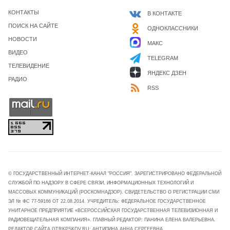
КОНТАКТЫ
В КОНТАКТЕ
ПОИСК НА САЙТЕ
ОДНОКЛАССНИКИ
НОВОСТИ
МАКС
ВИДЕО
TELEGRAM
ТЕЛЕВИДЕНИЕ
ЯНДЕКС ДЗЕН
РАДИО
RSS
© ГОСУДАРСТВЕННЫЙ ИНТЕРНЕТ-КАНАЛ "РОССИЯ". ЗАРЕГИСТРИРОВАНО ФЕДЕРАЛЬНОЙ
СЛУЖБОЙ ПО НАДЗОРУ В СФЕРЕ СВЯЗИ, ИНФОРМАЦИОННЫХ ТЕХНОЛОГИЙ И
МАССОВЫХ КОММУНИКАЦИЙ (РОСКОМНАДЗОР). СВИДЕТЕЛЬСТВО О РЕГИСТРАЦИИ СМИ
ЭЛ № ФС 77-59166 ОТ 22.08.2014. УЧРЕДИТЕЛЬ: ФЕДЕРАЛЬНОЕ ГОСУДАРСТВЕННОЕ
УНИТАРНОЕ ПРЕДПРИЯТИЕ «ВСЕРОССИЙСКАЯ ГОСУДАРСТВЕННАЯ ТЕЛЕВИЗИОННАЯ И
РАДИОВЕЩАТЕЛЬНАЯ КОМПАНИЯ». ГЛАВНЫЙ РЕДАКТОР: ПАНИНА ЕЛЕНА ВАЛЕРЬЕВНА.
РЕДАКТОР САЙТА GTRKPSKOV.RU: АНТИПИНА АННА СЕРГЕЕВНА.