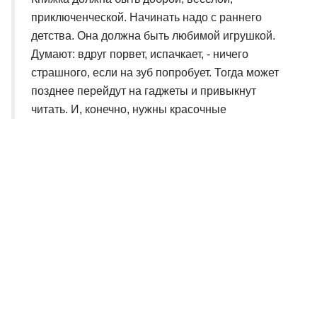
приключенческой. Начинать надо с раннего
детства. Она должна быть любимой игрушкой.
Думают: вдруг порвет, испачкает, - ничего
страшного, если на зуб попробует. Тогда может
позднее перейдут на гаджеты и привыкнут
читать. И, конечно, нужны красочные
иллюстрации.
— У меня дочка читает, ей 11 лет. Очень часто
сталкиваюсь с тем, что в современных книгах
много ругательств, либо слишком подробное
описание отличия мальчиков от девочек. Как вы
думаете, это признаки времени или этого не
должно быть в современных детских книгах?
— Это наносное. Я не использую ругательства,
потому что есть универсальный красивый
русский язык. Гендерные различия - это пришло