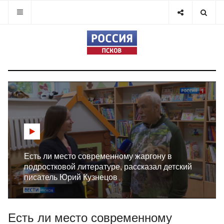
Есть ли место современному жаргону в
подростковой литературе, рассказал детский
писатель Юрий Кузнецов
Есть ли место современному