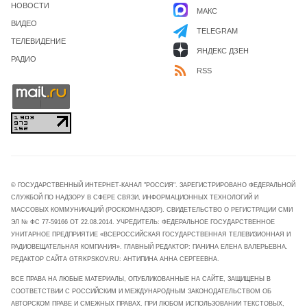
НОВОСТИ
МАКС
ВИДЕО
TELEGRAM
ТЕЛЕВИДЕНИЕ
ЯНДЕКС ДЗЕН
РАДИО
RSS
© ГОСУДАРСТВЕННЫЙ ИНТЕРНЕТ-КАНАЛ "РОССИЯ". ЗАРЕГИСТРИРОВАНО ФЕДЕРАЛЬНОЙ
СЛУЖБОЙ ПО НАДЗОРУ В СФЕРЕ СВЯЗИ, ИНФОРМАЦИОННЫХ ТЕХНОЛОГИЙ И
МАССОВЫХ КОММУНИКАЦИЙ (РОСКОМНАДЗОР). СВИДЕТЕЛЬСТВО О РЕГИСТРАЦИИ СМИ
ЭЛ № ФС 77-59166 ОТ 22.08.2014. УЧРЕДИТЕЛЬ: ФЕДЕРАЛЬНОЕ ГОСУДАРСТВЕННОЕ
УНИТАРНОЕ ПРЕДПРИЯТИЕ «ВСЕРОССИЙСКАЯ ГОСУДАРСТВЕННАЯ ТЕЛЕВИЗИОННАЯ И
РАДИОВЕЩАТЕЛЬНАЯ КОМПАНИЯ». ГЛАВНЫЙ РЕДАКТОР: ПАНИНА ЕЛЕНА ВАЛЕРЬЕВНА.
РЕДАКТОР САЙТА GTRKPSKOV.RU: АНТИПИНА АННА СЕРГЕЕВНА.
ВСЕ ПРАВА НА ЛЮБЫЕ МАТЕРИАЛЫ, ОПУБЛИКОВАННЫЕ НА САЙТЕ, ЗАЩИЩЕНЫ В
СООТВЕТСТВИИ С РОССИЙСКИМ И МЕЖДУНАРОДНЫМ ЗАКОНОДАТЕЛЬСТВОМ ОБ
АВТОРСКОМ ПРАВЕ И СМЕЖНЫХ ПРАВАХ. ПРИ ЛЮБОМ ИСПОЛЬЗОВАНИИ ТЕКСТОВЫХ,