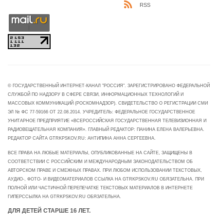
RSS
© ГОСУДАРСТВЕННЫЙ ИНТЕРНЕТ-КАНАЛ "РОССИЯ". ЗАРЕГИСТРИРОВАНО ФЕДЕРАЛЬНОЙ
СЛУЖБОЙ ПО НАДЗОРУ В СФЕРЕ СВЯЗИ, ИНФОРМАЦИОННЫХ ТЕХНОЛОГИЙ И
МАССОВЫХ КОММУНИКАЦИЙ (РОСКОМНАДЗОР). СВИДЕТЕЛЬСТВО О РЕГИСТРАЦИИ СМИ
ЭЛ № ФС 77-59166 ОТ 22.08.2014. УЧРЕДИТЕЛЬ: ФЕДЕРАЛЬНОЕ ГОСУДАРСТВЕННОЕ
УНИТАРНОЕ ПРЕДПРИЯТИЕ «ВСЕРОССИЙСКАЯ ГОСУДАРСТВЕННАЯ ТЕЛЕВИЗИОННАЯ И
РАДИОВЕЩАТЕЛЬНАЯ КОМПАНИЯ». ГЛАВНЫЙ РЕДАКТОР: ПАНИНА ЕЛЕНА ВАЛЕРЬЕВНА.
РЕДАКТОР САЙТА GTRKPSKOV.RU: АНТИПИНА АННА СЕРГЕЕВНА.
ВСЕ ПРАВА НА ЛЮБЫЕ МАТЕРИАЛЫ, ОПУБЛИКОВАННЫЕ НА САЙТЕ, ЗАЩИЩЕНЫ В
СООТВЕТСТВИИ С РОССИЙСКИМ И МЕЖДУНАРОДНЫМ ЗАКОНОДАТЕЛЬСТВОМ ОБ
АВТОРСКОМ ПРАВЕ И СМЕЖНЫХ ПРАВАХ. ПРИ ЛЮБОМ ИСПОЛЬЗОВАНИИ ТЕКСТОВЫХ,
АУДИО-, ФОТО- И ВИДЕОМАТЕРИАЛОВ ССЫЛКА НА GTRKPSKOV.RU ОБЯЗАТЕЛЬНА. ПРИ
ПОЛНОЙ ИЛИ ЧАСТИЧНОЙ ПЕРЕПЕЧАТКЕ ТЕКСТОВЫХ МАТЕРИАЛОВ В ИНТЕРНЕТЕ
ГИПЕРССЫЛКА НА GTRKPSKOV.RU ОБЯЗАТЕЛЬНА.
ДЛЯ ДЕТЕЙ СТАРШЕ 16 ЛЕТ.