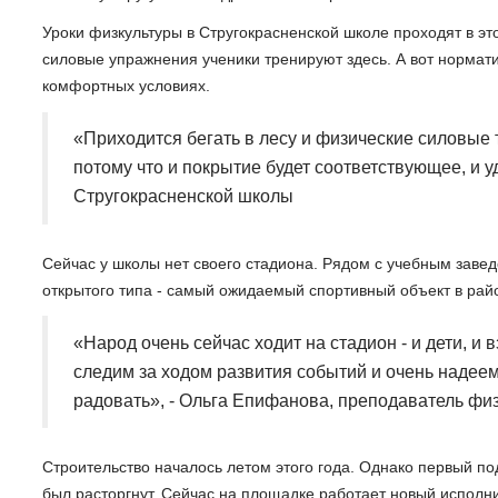
Уроки физкультуры в Стругокрасненской школе проходят в эт
силовые упражнения ученики тренируют здесь. А вот нормат
комфортных условиях.
«Приходится бегать в лесу и физические силовые т
потому что и покрытие будет соответствующее, и у
Стругокрасненской школы
Сейчас у школы нет своего стадиона. Рядом с учебным заве
открытого типа - самый ожидаемый спортивный объект в рай
«Народ очень сейчас ходит на стадион - и дети, и
следим за ходом развития событий и очень надеемс
радовать», - Ольга Епифанова, преподаватель физ
Строительство началось летом этого года. Однако первый под
был расторгнут. Сейчас на площадке работает новый исполн