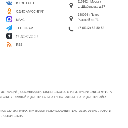
115162 г.Москва
В КОНТАКТЕ
ул.Шаболовка д.37
ОДНОКЛАССНИКИ
180024 г.Псков
МАКС
Рижский пр.71
+7 (8112) 62-80-54
TELEGRAM
ЯНДЕКС ДЗЕН
RSS
УНИКАЦИЙ (РОСКОМНАДЗОР). СВИДЕТЕЛЬСТВО О РЕГИСТРАЦИИ СМИ ЭЛ № ФС 77-
МПАНИЯ». ГЛАВНЫЙ РЕДАКТОР: ПАНИНА ЕЛЕНА ВАЛЕРЬЕВНА. РЕДАКТОР САЙТА
 СМЕЖНЫХ ПРАВАХ. ПРИ ЛЮБОМ ИСПОЛЬЗОВАНИИ ТЕКСТОВЫХ, АУДИО-, ФОТО- И
RU ОБЯЗАТЕЛЬНА.