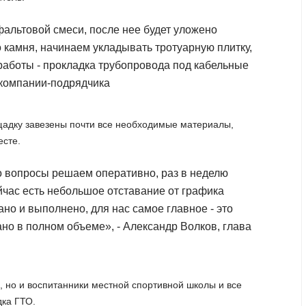
фальтовой смеси, после нее будет уложено
о камня, начинаем укладывать тротуарную плитку,
боты - прокладка трубопровода под кабельные
 компании-подрядчика
адку завезены почти все необходимые материалы,
есте.
о вопросы решаем оперативно, раз в неделю
йчас есть небольшое отставание от графика
ано и выполнено, для нас самое главное - это
лано в полном объеме», - Александр Волков, глава
, но и воспитанники местной спортивной школы и все
ка ГТО.