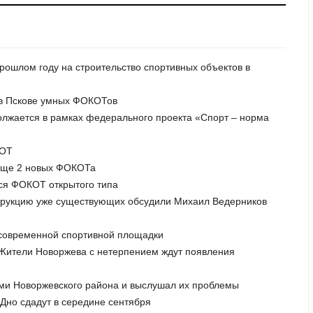
прошлом году на строительство спортивных объектов в
у в Пскове умных ФОКОТов
олжается в рамках федерального проекта «Спорт – норма
КОТ
я еще 2 новых ФОКОТа
тся ФОКОТ открытого типа
струкцию уже существующих обсудили Михаил Ведерников
 современной спортивной площадки
. Жители Новоржева с нетерпением ждут появления
лями Новоржевского района и выслушал их проблемы
 Дно сдадут в середине сентября