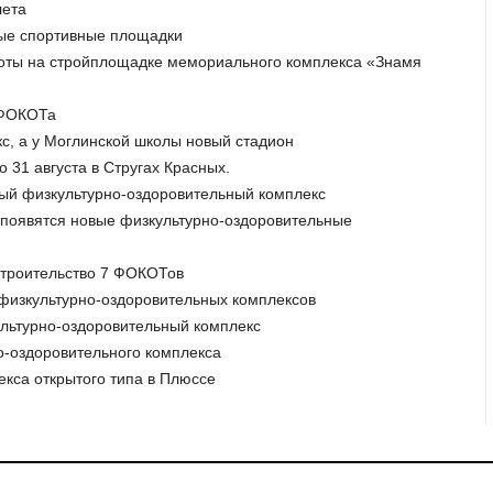
лета
ьные спортивные площадки
боты на стройплощадке мемориального комплекса «Знамя
о ФОКОТа
кс, а у Моглинской школы новый стадион
 31 августа в Стругах Красных.
овый физкультурно-оздоровительный комплекс
я появятся новые физкультурно-оздоровительные
 строительство 7 ФОКОТов
ь физкультурно-оздоровительных комплексов
ультурно-оздоровительный комплекс
но-оздоровительного комплекса
екса открытого типа в Плюссе